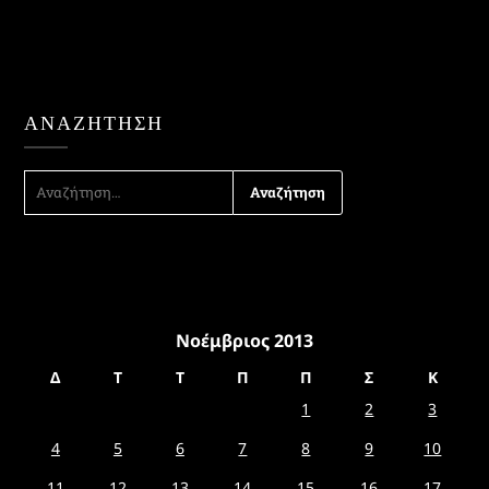
ΑΝΑΖΉΤΗΣΗ
ΑΝΑΖΉΤΗΣΗ
ΓΙΑ:
Νοέμβριος 2013
Δ
Τ
Τ
Π
Π
Σ
Κ
1
2
3
4
5
6
7
8
9
10
11
12
13
14
15
16
17