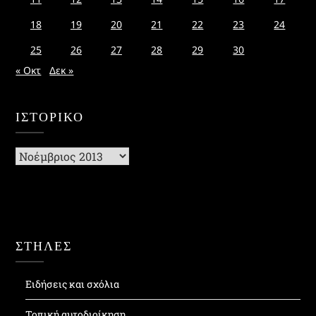
18
19
20
21
22
23
24
25
26
27
28
29
30
« Οκτ
Δεκ »
ΙΣΤΟΡΙΚΌ
Ιστορικό
ΣΤΗΛΕΣ
Ειδήσεις και σχόλια
Τοπική αυτοδιοίκηση