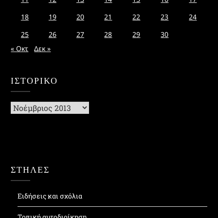
18
19
20
21
22
23
24
25
26
27
28
29
30
« Οκτ
Δεκ »
ΙΣΤΟΡΙΚΌ
Ιστορικό
ΣΤΗΛΕΣ
Ειδήσεις και σχόλια
Τοπική αυτοδιοίκηση