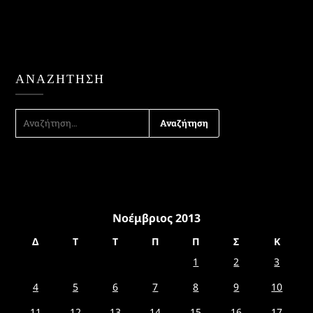
ΑΝΑΖΉΤΗΣΗ
ΑΝΑΖΉΤΗΣΗ
ΓΙΑ:
Νοέμβριος 2013
Δ
Τ
Τ
Π
Π
Σ
Κ
1
2
3
4
5
6
7
8
9
10
11
12
13
14
15
16
17