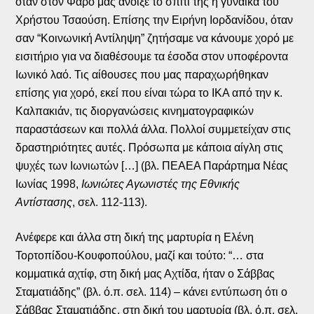
όταν στον Φάρο μάς άνοιξε το σπίτι της η γυναίκα του
Χρήστου Τσαούση. Επίσης την Ειρήνη Ιορδανίδου, όταν
σαν “Κοινωνική Αντίληψη” ζητήσαμε να κάνουμε χορό με
εισιτήριο για να διαθέσουμε τα έσοδα στον υποφέροντα
Ιωνικό λαό. Τις αίθουσες που μας παραχωρήθηκαν
επίσης για χορό, εκεί που είναι τώρα το ΙΚΑ από την κ.
Καλπακιάν, τις διοργανώσεις κινηματογραφικών
παραστάσεων και πολλά άλλα. Πολλοί συμμετείχαν στις
δραστηριότητες αυτές. Πρόσωπα με κάποια αίγλη στις
ψυχές των Ιωνιωτών […] (βλ. ΠΕΑΕΑ Παράρτημα Νέας
Ιωνίας 1998,
Ιωνιώτες Αγωνιστές της Εθνικής
Αντίστασης
, σελ. 112-113).
Ανέφερε και άλλα στη δική της μαρτυρία η Ελένη
Τορτοπίδου-Κουφοπούλου, μαζί και τούτο: “… στα
κομματικά αχτίφ, στη δική μας Αχτίδα, ήταν ο Σάββας
Σταματιάδης” (βλ. ό.π. σελ. 114) – κάνει εντύπωση ότι ο
Σάββας Σταματιάδης, στη δική του μαρτυρία (βλ. ό.π. σελ.