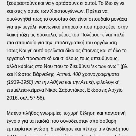
ξεουραστούνε και να γιορτάσουνε κι αυτοί. Το ίδιο έγινε
και στις γιορτές των Χριστουγέννων. Πρέπει να
ομολογηθεί πως το συσσίτιο δεν είναι σπουδαίο μονάχα
για την μεγάλη κοινωνική υπηρεσία που προσφέρει στην
λαϊκή τάξη τις δύσκολες μέρες του Πολέμου· είναι πολύ
πιο σπουδαίο για την υποδειγματική του οργάνωση.
Ίσως Και γι’ αυτό οφείλεται δίκαιος έπαινος και σ’ όλο το
εργατικό προσωπικό και σ’ όλους τους υπευθύνους,
αλλά κυρίως στο Νου που το διευθύνει ‘εκ των άνω’” (βλ.
και Κώστας Βάρναλης,
Αττικά. 400 χρονογραφήματα
(1939-1958) για την Αθήνα και την Αττική
, φιλολογική
επιμέλεια-κείμενα Νίκος Σαραντάκος, Εκδόσεις Αρχείο
2016, σελ. 57-58).
Με ένα πλήθος γνωριμίες, ισχυρή θέληση και παντοτινή
έγνοια για τα παιδιά που συνοδευόταν από σοβαρή
εμπειρία και γνώση, διεκδίκησε και πέτυχε την άνοιξη του