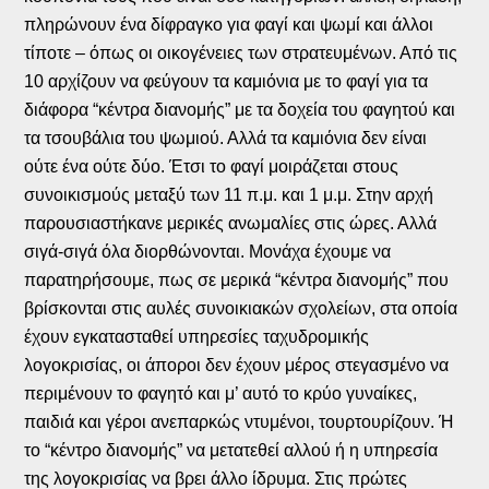
πληρώνουν ένα δίφραγκο για φαγί και ψωμί και άλλοι
τίποτε – όπως οι οικογένειες των στρατευμένων. Από τις
10 αρχίζουν να φεύγουν τα καμιόνια με το φαγί για τα
διάφορα “κέντρα διανομής” με τα δοχεία του φαγητού και
τα τσουβάλια του ψωμιού. Αλλά τα καμιόνια δεν είναι
ούτε ένα ούτε δύο. Έτσι το φαγί μοιράζεται στους
συνοικισμούς μεταξύ των 11 π.μ. και 1 μ.μ. Στην αρχή
παρουσιαστήκανε μερικές ανωμαλίες στις ώρες. Αλλά
σιγά-σιγά όλα διορθώνονται. Μονάχα έχουμε να
παρατηρήσουμε, πως σε μερικά “κέντρα διανομής” που
βρίσκονται στις αυλές συνοικιακών σχολείων, στα οποία
έχουν εγκατασταθεί υπηρεσίες ταχυδρομικής
λογοκρισίας, οι άποροι δεν έχουν μέρος στεγασμένο να
περιμένουν το φαγητό και μ’ αυτό το κρύο γυναίκες,
παιδιά και γέροι ανεπαρκώς ντυμένοι, τουρτουρίζουν. Ή
το “κέντρο διανομής” να μετατεθεί αλλού ή η υπηρεσία
της λογοκρισίας να βρει άλλο ίδρυμα. Στις πρώτες