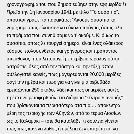
χρονογράφημά του που δημοσιεύθηκε στην εφημερίδα
Η
Πρωΐα
την 1η Ιανουαρίου 1941 με τίτλο “Το συσσίτιο”,
όπου και γράφει τα παρακάτω: “Ακούμε συσσίτιο και
νομίζουμε πως είναι κανένα εύκολο πράγμα, όπως όλα
τα πράματα που συνηθίσαμε να τ’ ακούμε. Κι όμως το
συσσίτιο, όπως λειτουργεί σήμερα, είναι ένας ολάκερος
κόσμος, πολυσύνθετος και γρήγορος και προπαντός
υπεύθυνος, που λειτουργεί με ακρίβεια ωρολογιού και
αστράφτει όλος από την πάστρα και την τάξη. Όταν
συλλογιστεί κανείς, πως μαγειρεύονται 20.000 μερίδες
φαγί την ημέρα και πως για να γίνει μια ρεβυθάδα
χρειάζονται 250 οκάδες λάδι και πως οι μερίδες αυτές
πρέπει να μεταφερθούν στα διάφορα “κέντρα διανομής” –
που βρίσκονται τα περισσότερα στα πιο … απόκεντρα
μέρη της περιοχής των Αθηνών, από το τέρμα Λιοσίων
ως το Καλαμάκι – τότε θα καταλάβει τι δουλειά γίνεται
πως πως κανένα λάθος ή αμέλεια δεν επιτρέπεται να