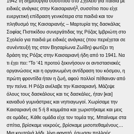
1942 τη δημιουργία συσσιτίου στο Σχολείο για παιδιά με
3
ειδικές ανάγκες στην Καισαριανή
, συσσίτιο που είχε
ευεργετική επίδραση γενικότερα στα παιδιά και τον
πληθυσμό της Καισαριανής – Μαρτυρία της δασκάλας
Σοφίας Πιστικίδου συνεργάτιδας της Ρόζας Ιμβριώτη στο
Σχολείο για παιδιά με ειδικές ανάγκες (που περιέχεται σε
συνέντευξή της στον Βησαρίωνα Ζωΐδη) φωτίζει τη
δράση της Ρόζας στην Καισαριανή ήδη από το 1941. Να
τι έχει πει: “Το ‘41 προτού ξεκινήσουν οι αντιστασιακές
οργανώσεις και η οργανωμένη αντίδραση του κόσμου, η
πρώτη φροντίδα ήταν η ζωή, αφού πολλοί πέθαιναν από
την πείνα. Η Ρόζα ανέλαβε την Καισαριανή. Μάζεψε
όλους τους δασκάλους και τις δασκάλες, ήταν [και]
καναδυό γυμνάστριες και νηπιαγωγοί. Χωρίσαμε την
Καισαριανή σε 5 ή 8 κομμάτια και χωριστήκαμε και μεις
σε ομάδες. Κάθε ομάδα είχε τον τομέα της. Μπαίναμε στα
σπίτια, βρίσκαμε νεκρούς, βρίσκαμε μισοπεθαμένους…
Μια κουταλιά λάδι, λίγο φαγητό, έσωσαν πολλούς