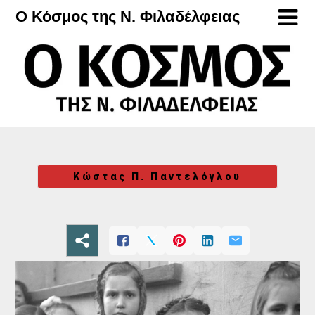
Μετάβαση
Ο Κόσμος της Ν. Φιλαδέλφειας
στο
περιεχόμενο
Κώστας Π. Παντελόγλου