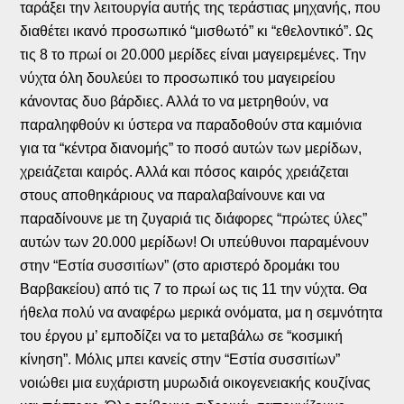
ταράξει την λειτουργία αυτής της τεράστιας μηχανής, που
διαθέτει ικανό προσωπικό “μισθωτό” κι “εθελοντικό”. Ως
τις 8 το πρωί οι 20.000 μερίδες είναι μαγειρεμένες. Την
νύχτα όλη δουλεύει το προσωπικό του μαγειρείου
κάνοντας δυο βάρδιες. Αλλά το να μετρηθούν, να
παραληφθούν κι ύστερα να παραδοθούν στα καμιόνια
για τα “κέντρα διανομής” το ποσό αυτών των μερίδων,
χρειάζεται καιρός. Αλλά και πόσος καιρός χρειάζεται
στους αποθηκάριους να παραλαβαίνουνε και να
παραδίνουνε με τη ζυγαριά τις διάφορες “πρώτες ύλες”
αυτών των 20.000 μερίδων! Οι υπεύθυνοι παραμένουν
στην “Εστία συσσιτίων” (στο αριστερό δρομάκι του
Βαρβακείου) από τις 7 το πρωί ως τις 11 την νύχτα. Θα
ήθελα πολύ να αναφέρω μερικά ονόματα, μα η σεμνότητα
του έργου μ’ εμποδίζει να το μεταβάλω σε “κοσμική
κίνηση”. Μόλις μπει κανείς στην “Εστία συσσιτίων”
νοιώθει μια ευχάριστη μυρωδιά οικογενειακής κουζίνας