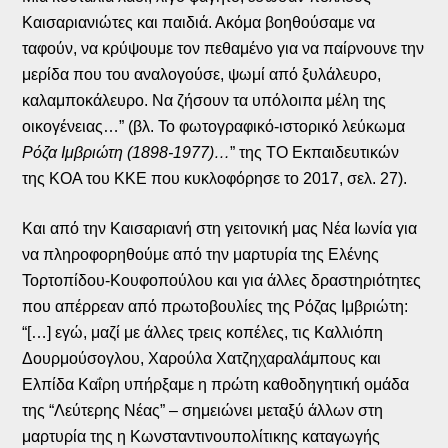
Καισαριανιώτες και παιδιά. Ακόμα βοηθούσαμε να
ταφούν, να κρύψουμε τον πεθαμένο για να παίρνουνε την
μερίδα που του αναλογούσε, ψωμί από ξυλάλευρο,
καλαμποκάλευρο. Να ζήσουν τα υπόλοιπα μέλη της
οικογένειας…” (βλ. Το φωτογραφικό-ιστορικό λεύκωμα
Ρόζα Ιμβριώτη (1898-1977)…
” της ΤΟ Εκπαιδευτικών
της ΚΟΑ του ΚΚΕ που κυκλοφόρησε το 2017, σελ. 27).
Και από την Καισαριανή στη γειτονική μας Νέα Ιωνία για
να πληροφορηθούμε από την μαρτυρία της Ελένης
Τορτοπίδου-Κουφοπούλου και για άλλες δραστηριότητες
που απέρρεαν από πρωτοβουλίες της Ρόζας Ιμβριώτη:
“[…] εγώ, μαζί με άλλες τρεις κοπέλες, τις Καλλιόπη
Δουρμούσογλου, Χαρούλα Χατζηχαραλάμπους και
Ελπίδα Καΐρη υπήρξαμε η πρώτη καθοδηγητική ομάδα
της “Λεύτερης Νέας” – σημειώνει μεταξύ άλλων στη
μαρτυρία της η Κωνσταντινουπολίτικης καταγωγής