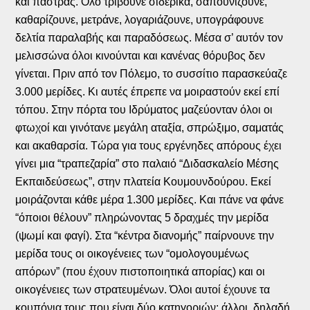
και πάστρας. Όλο τρίβουνε σιδερικά, σαπουνίζουνε,
καθαρίζουνε, μετράνε, λογαριάζουνε, υπογράφουνε
δελτία παραλαβής και παραδόσεως. Μέσα σ’ αυτόν τον
μελισσώνα όλοι κινούνται και κανένας θόρυβος δεν
γίνεται. Πριν από τον Πόλεμο, το συσσίτιο παρασκεύαζε
3.000 μερίδες. Κι αυτές έπρεπε να μοιραστούν εκεί επί
τόπου. Στην πόρτα του Ιδρύματος μαζεύονταν όλοι οι
φτωχοί και γινότανε μεγάλη αταξία, σπρώξιμο, σαματάς
και ακαθαρσία. Τώρα για τους εργένηδες απόρους έχει
γίνει μια “τραπεζαρία” στο παλαιό “Διδασκαλείο Μέσης
Εκπαιδεύσεως”, στην πλατεία Κουμουνδούρου. Εκεί
μοιράζονται κάθε μέρα 1.300 μερίδες. Και πάνε να φάνε
“όποιοι θέλουν” πληρώνοντας 5 δραχμές την μερίδα
(ψωμί και φαγί). Στα “κέντρα διανομής” παίρνουνε την
μερίδα τους οι οικογένειες των “ομολογουμένως
απόρων” (που έχουν πιστοποιητικά απορίας) και οι
οικογένειες των στρατευμένων. Όλοι αυτοί έχουνε τα
κουπόνια τους που είναι δύο κατηγοριών: άλλοι, δηλαδή,