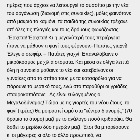
ημέρες που άρχισε να λειτουργεί το συσσίτιο με την νέα
του οργάνωση (διανομή στις συνοικίες), μόλις φαινότανε
από μακριά το καμιόνι, τα παιδιά της συνοικίας τρέχανε
απ’ όλες τις πλαγιές και τους δρόμους φωνάζοντας:
-Έρχεται! Έρχεται! Κι η μεγαλύτερή τους περιέργεια
ήτανε να μάθουν τι φαγί τους φέρνουν.- Πατάτες γιαχνί!
Έλεγε ο σωφέρ. – Πατάτες γιαχνί! Επαναλάβαινε ο
μικρόκοσμος με χίλια στόματα. Και μέσα σε ολίγα λεπτά
όλη η συνοικία μάθαινε το νέο και κατεβαίνανε οι
γυναίκες από τα σπίτια τους με τα κατσαρόλια για να
πάρουνε το μερτικό τους, ενώ στο παραθύρι οι γριάδες
σταυροκοπιότανε: -Ας είναι ευλογημένος ο
Μεγαλοδύναμος! Τώρα με τις γιορτές του νέου έτους, το
φαγί (κρέας) θα μοιραστεί ωμό στα “κέντρα διανομής” (70
δράμια το άτομο) μαζί με το ανάλογο ποσό κριθαράκι. Θα
δοθεί το μερίδιο δύο ημερών μαζί. Έτσι θα μπορέσουνε
κι οι μάγειρες κι όλο το άλλο πρσωπικό, να