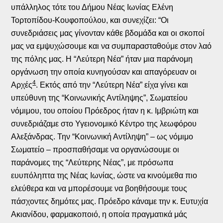
υπάλληλος τότε του Δήμου Νέας Ιωνίας Ελένη
Τορτοπίδου-Κουφοπούλου, και συνεχίζει: “Οι
συνεδριάσεις μας γίνονταν κάθε βδομάδα και οι σκοποί
μας να εμψυχώσουμε και να συμπαρασταθούμε στον λαό
της πόλης μας. Η “Λεύτερη Νέα” ήταν μια παράνομη
οργάνωση την οποία κυνηγούσαν και απαγόρευαν οι
4
Αρχές
.
Εκτός από την “Λεύτερη Νέα” είχα γίνει και
υπεύθυνη της “Κοινωνικής Αντίληψης”, Σωματείου
νόμιμου, του οποίου Πρόεδρος ήταν η κ. Ιμβριώτη και
συνεδριάζαμε στο Υγειονομικό Κέντρο της λεωφόρου
Αλεξάνδρας. Την “Κοινωνική Αντίληψη” – ως νόμιμο
Σωματείο – προσπαθήσαμε να οργανώσουμε οι
παράνομες της “Λεύτερης Νέας”, με πρόσωπα
ευυπόληπτα της Νέας Ιωνίας, ώστε να κινούμεθα πιο
ελεύθερα και να μπορέσουμε να βοηθήσουμε τους
πάσχοντες δημότες μας. Πρόεδρο κάναμε την κ. Ευτυχία
Ακιανίδου, φαρμακοποιό, η οποία πραγματικά μάς