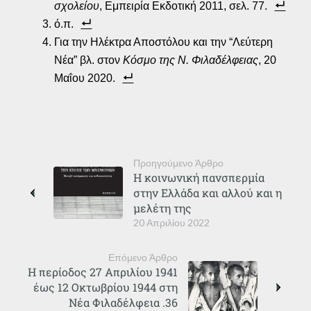
σχολείου
, Εμπειρία Εκδοτική 2011, σελ. 77.
ό.π.
Για την Ηλέκτρα Αποστόλου και την “Λεύτερη
Νέα” βλ. στον
Κόσμο της Ν. Φιλαδέλφειας
, 20
Μαΐου 2020.
Προηγούμενο Άρθρο
Η κοινωνική πανσπερμία
στην Ελλάδα και αλλού και η
μελέτη της
20 Απριλίου 2022
Επόμενο Άρθρο
Η περίοδος 27 Απριλίου 1941
έως 12 Οκτωβρίου 1944 στη
Νέα Φιλαδέλφεια .36