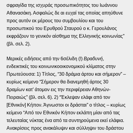
σφραγίδα της ισχυράς προσωπικότητος του Ιωάννου
Αθανασάκη. Ασφαλώς δε αι ευχαί τας οποίας απηύθυνε
προς αυτόν εκ μέρους του συμβουλίου και του
προσωπικού του Ερυθρού Σταυρού ο κ. Γερουλάνος
εκφράζουν το γενικόν αίσθημα της Ελληνικής κοινωνίας”
(βλ. σελ. 2).
Μερικές ειδήσεις από την 6σέλιδη (!)
Βραδυνή
,
ενδεικτικές του κοινωνικοοικονομικού κλίματος στην
Πρωτεύουσα: 1) Τίτλος, “30 δράμια άρτου και σήμερον” –
κυρίως κείμενο “Σήμερον θα διανεμηθή άρτος 30
δραμίων κατ’ άτομον εις την περιφέρειαν Αθηνών-
Πειραιώς” (βλ. σελ. 6). 2) “Έκλεψαν ελάφι από τον
[Εθνικόν] Κήπον. Άγνωστοι οι δράσται” ο τίτλος – κυρίως
κείμενο “Από τον Εθνικόν Κήπον εκλάπη μίαν από τας
τελευταίας νύκτας ένα από τα συντηρούμενα εκεί ελάφια.
Ανακρίσεις προς ανακάλυψιν και σύλληψιν του δράστου