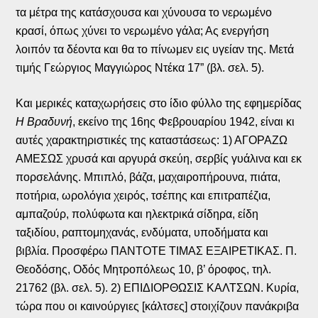
τα μέτρα της κατάσχουσα και χύνουσα το νερωμένο
κρασί, όπως χύνει το νερωμένο γάλα; Ας ενεργήση
λοιπόν τα δέοντα και θα το πίνωμεν εις υγείαν της. Μετά
τιμής Γεώργιος Μαγγιώρος Ντέκα 17” (βλ. σελ. 5).
Και μερικές καταχωρήσεις στο ίδιο φύλλο της εφημερίδας
Η Βραδυνή
, εκείνο της 16ης Φεβρουαρίου 1942, είναι κι
αυτές χαρακτηριστικές της καταστάσεως: 1) ΑΓΟΡΑΖΩ
ΑΜΕΣΩΣ χρυσά και αργυρά σκεύη, σερβίς γυάλινα και εκ
πορσελάνης. Μπιπλό, βάζα, μαχαιροπήρουνα, πιάτα,
ποτήρια, ωρολόγια χειρός, τσέπης και επιτραπέζια,
αμπαζούρ, πολύφωτα και ηλεκτρικά σίδηρα, είδη
ταξιδίου, ραπτομηχανάς, ενδύματα, υποδήματα και
βιβλία. Προσφέρω ΠΑΝΤΟΤΕ ΤΙΜΑΣ ΕΞΑΙΡΕΤΙΚΑΣ. Π.
Θεοδόσης, Οδός Μητροπόλεως 10, β’ όροφος, τηλ.
21762 (βλ. σελ. 5). 2) ΕΠΙΔΙΟΡΘΩΣΙΣ ΚΑΛΤΣΩΝ. Κυρία,
τώρα που οι καινούργιες [κάλτσες] στοιχίζουν πανάκριβα