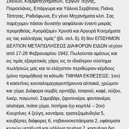
Σκευών, Κομψοτεχνημάτων, Έργων Τέχνης,
Πορσελάνες, Επάργυρα και Υάλινα Σερβίτσια, Πιάνα,
Τάπητας, Ραδιόφωνα, Εν γένει Μηχανήματα κλπ. Σας
παρέχομεν πάσαν δυνατήν ασφάλειαν έναντι μικράς
προμηθείας. Αγοράζομεν Χρυσά και Αργυρά Κοσμήματα
εις τας καλλιτέρας τιμάς” (βλ. σελ. 6). 6) 8ον ΕΠΙΣΗΜΟΝ
ΔΕΛΤΙΟΝ ΜΕΤΑΠΩΛΗΣΕΩΣ ΔΙΑΦΟΡΩΝ ΕΙΔΩΝ ισχύον
από 17-28 Φεβρουαρίου 1942. Πωλούνται αμέσως και
εις τιμάς εξαιρετικάς χάρις εις το ιδιαίτερον σύστημα
πωλήσεώς μας και το ελάχιστον περιθώριον κέρδους
(μόνο προμήθεια) τα κάτωθι: ΤΜΗΜΑ ΕΚΘΕΣΕΩΣ: 1ον)
4 κασετίνες κουταλομαχαιροπήρουνα αλπακά, χρώμιον
και χύμα. Διάφορα σερβίς ορντέβρ, τσαγιού, καφέ, ούζου,
λικέρ, παγωτού. Σαμοβάρι, ζαρντινιέρα, φοντανιέρα,
αλατιέρα, πιάτα χύμα, ποτήρια όχι κομπλέ – 2ον)
Κουρτίνες 4 ζεύγη, κοντάρια, τραπεζομάνδηλα 5,
κουβέρτες διάφορες 6, ντιβανοσκεπάσματα 2, υφάσματα
κυριών μεταξωτά και μάλλινα τεμάχια 7, κασμήρια δια