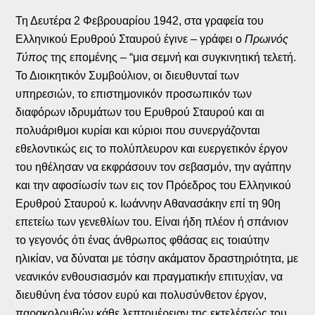
Τη Δευτέρα 2 Φεβρουαρίου 1942, στα γραφεία του
Ελληνικού Ερυθρού Σταυρού έγινε – γράφει ο
Πρωινός
Τύπος
της επομένης – “μια σεμνή και συγκινητική τελετή.
Το Διοικητικόν Συμβούλιον, οι διευθυνταί των
υπηρεσιών, το επιστημονικόν προσωπικόν των
διαφόρων ιδρυμάτων του Ερυθρού Σταυρού και αι
πολυάριθμοι κυρίαι και κύριοι που συνεργάζονται
εθελοντικώς εις το πολύπλευρον και ευεργετικόν έργον
του ηθέλησαν να εκφράσουν τον σεβασμόν, την αγάπην
και την αφοσίωσίν των εις τον Πρόεδρος του Ελληνικού
Ερυθρού Σταυρού κ. Ιωάννην Αθανασάκην επί τη 90η
επετείω των γενεθλίων του. Είναι ήδη πλέον ή σπάνιον
το γεγονός ότι ένας άνθρωπος φθάσας εις τοιαύτην
ηλικίαν, να δύναται με τόσην ακάματον δραστηριότητα, με
νεανικόν ενθουσιασμόν και πραγματικήν επιτυχίαν, να
διευθύνη ένα τόσον ευρύ και πολυσύνθετον έργον,
παρακολουθών κάθε λεπτομέρειαν της εκτελέσεώς του,