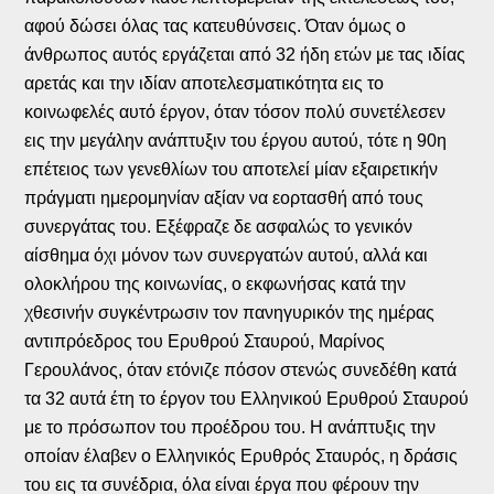
αφού δώσει όλας τας κατευθύνσεις. Όταν όμως ο
άνθρωπος αυτός εργάζεται από 32 ήδη ετών με τας ιδίας
αρετάς και την ιδίαν αποτελεσματικότητα εις το
κοινωφελές αυτό έργον, όταν τόσον πολύ συνετέλεσεν
εις την μεγάλην ανάπτυξιν του έργου αυτού, τότε η 90η
επέτειος των γενεθλίων του αποτελεί μίαν εξαιρετικήν
πράγματι ημερομηνίαν αξίαν να εορτασθή από τους
συνεργάτας του. Εξέφραζε δε ασφαλώς το γενικόν
αίσθημα όχι μόνον των συνεργατών αυτού, αλλά και
ολοκλήρου της κοινωνίας, ο εκφωνήσας κατά την
χθεσινήν συγκέντρωσιν τον πανηγυρικόν της ημέρας
αντιπρόεδρος του Ερυθρού Σταυρού, Μαρίνος
Γερουλάνος, όταν ετόνιζε πόσον στενώς συνεδέθη κατά
τα 32 αυτά έτη το έργον του Ελληνικού Ερυθρού Σταυρού
με το πρόσωπον του προέδρου του. Η ανάπτυξις την
οποίαν έλαβεν ο Ελληνικός Ερυθρός Σταυρός, η δράσις
του εις τα συνέδρια, όλα είναι έργα που φέρουν την