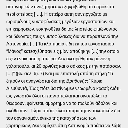
αστυνομικών αναζητήσεων εξηκριβώθη ότι επρόκειτο
περί σπείρας [….]. Η σπείρα αύτη συνειργάζετο με
ωρισμένους νυκτοφύλακας μεγάλων εργοστασίων και
επιχειρήσεων, εσκηνοθέτει δε τας ληστείας φιμώνοντας
και δένοντας τους νυκτοφύλακας δια να παραπλανά την
Αστυνομία. […] Τα κλοπιμαία είδη εκ του εργοστασίου
“Μάνος” κατεσχέθησαν εις μίαν αποθήκην […] την οποία
είχεν ενοικιάση η σπείρα. Δεν ανευρέθησαν μόνον η
γαλοπούλα, αι 20 όρνιθες και ο σάκκος με την ποτάσσαν.
[…]” (βλ. σελ. 6). 7) Και μια επιστολή από τη στήλη “Τι
ζητούν οι αναγνώσται δια της
Βραδυνής
: “Κύριε
Διευθυντά, Έως πότε θα πίνωμεν νερωμένο κρασί; Διότι,
ως γνωστόν όλοι οι παντοπώλαι και οινοπώλαι το
θεωρούν, φαίνεται, αμάρτημα να το πωλούν άδολον και
ανόθευτον. Τώρα οπότε είναι απαραίτητον τονωτικόν δια
τον οργανισμόν, ένεκα της καταχρήσεως των
χορταρικών, δεν νομίζετε ότι η Αστυνομία πρέπει να λάβη