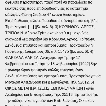
οφείλετε περισσότερον παρά ποτέ να παραδίδετε τις
κάλτσες σας προς επιδιόρθωσιν εις το κατάστημα
αδελφών Φέτση Σταδίου 47 έναντι Δικαστηρίων.
Επιδιόρθωσις τελεία. Παράδοσις σύντομος και ακριβής.
Τιμαί λογικαί. […] (βλ. σελ. 6). 3) ΚΟΡΙΝΘΟΝ, ΑΡΓΟΣ,
ΤΡΙΠΟΛΙΝ. Αύριον Τρίτην και ώρα 9 π.μ. ακριβώς
αναχωρεί λεωφορείον δια Κόρινθον, Άργος, Τρίπολιν.
Δεχόμεθα επιβάτας και εμπορεύματα. Πρακτορείον Ν.
Γάσπαρης, Σωκράτους 36, τηλ. 55475 (βλ. σελ. 6). 4)
ΦΑΡΣΑΛΑ-ΛΑΡΙΣΑ. Αναχωρεί την Τρίτην 17
Φεβρουαρίου και Τετάρτην 18 Φεβρουαρίου [1942] 8ην
πρωϊνήν ώραν φορτηγόν καλώς εστεγασμένον.
Δεχόμεθα επιβάτας και εμπορεύματα. Πρακτορείον γωνία
Μεγάλου Αλεξάνδρου και Δεληγιώργη. Τηλ. 52612. 5)
ΟΙΚΟΣ ΜΕΤΑΠΩΛΗΣΕΩΣ ΕΜΠΟΡΕΥΜΑΤΩΝ Γωνία
Ακαδημίας και Ιπποκράτους. Τηλ. 25513. Εμπιστευθήτε
την πώλησιν και αγοράν των Επίπλων σας, Οικιακών