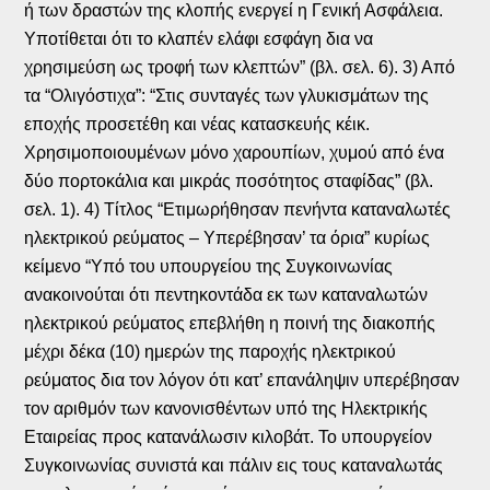
ή των δραστών της κλοπής ενεργεί η Γενική Ασφάλεια.
Υποτίθεται ότι το κλαπέν ελάφι εσφάγη δια να
χρησιμεύση ως τροφή των κλεπτών” (βλ. σελ. 6). 3) Από
τα “Ολιγόστιχα”: “Στις συνταγές των γλυκισμάτων της
εποχής προσετέθη και νέας κατασκευής κέικ.
Χρησιμοποιουμένων μόνο χαρουπίων, χυμού από ένα
δύο πορτοκάλια και μικράς ποσότητος σταφίδας” (βλ.
σελ. 1). 4) Τίτλος “Ετιμωρήθησαν πενήντα καταναλωτές
ηλεκτρικού ρεύματος – Υπερέβησαν’ τα όρια” κυρίως
κείμενο “Υπό του υπουργείου της Συγκοινωνίας
ανακοινούται ότι πεντηκοντάδα εκ των καταναλωτών
ηλεκτρικού ρεύματος επεβλήθη η ποινή της διακοπής
μέχρι δέκα (10) ημερών της παροχής ηλεκτρικού
ρεύματος δια τον λόγον ότι κατ’ επανάληψιν υπερέβησαν
τον αριθμόν των κανονισθέντων υπό της Ηλεκτρικής
Εταιρείας προς κατανάλωσιν κιλοβάτ. Το υπουργείον
Συγκοινωνίας συνιστά και πάλιν εις τους καταναλωτάς