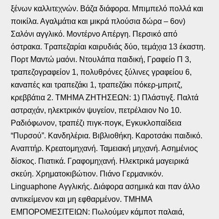
ξένων καλλιτεχνών. Βάζα διάφορα. Μπιμπελό πολλά και
ποικίλα. Αγαλμάτια και μικρά πλούσια δώρα – 6ον)
Σαλόνι αγγλικό. Μοντέρνο Απέργη. Περσικό από
όστρακα. Τραπεζαρίαι καιρυδιάς δύο, τεμάχια 13 έκαστη.
Πορτ Μαντώ μαόνι. Ντουλάπα παιδική, Γραφείο Π 3,
τραπεζογραφείον 1, πολυθρόνες ξύλινες γραφείου 6,
καναπές και τραπεζάκι 1, τραπεζάκι πόκερ-μπριτζ,
κρεββάτια 2. ΤΜΗΜΑ ΖΗΤΗΣΕΩΝ: 1) Πλάστιγξ. Παλτά
αστραχάν, ηλεκτρικόν ψυγείον, πετρέλαιον Νο 10.
Ραδιόφωνον, τραπέζι πιγκ-πογκ, Εγκυκλοπαίδεια
“Πυρσού”. Κανδηλέρια. Βιβλιοθήκη. Καροτσάκι παιδικό.
Αναπτήρ. Κρεατομηχανή. Ταμειακή μηχανή. Ασημένιος
δίσκος. Πιατικά. Γραφομηχανή. Ηλεκτρικά μαγειρικά
σκεύη. Χρηματοκιβώτιον. Πιάνο Γερμανικόν.
Linguaphone
Αγγλικής. Διάφορα ασημικά και παν άλλο
αντικείμενον και μη εφθαρμένον. ΤΜΗΜΑ
ΕΜΠΟΡΟΜΕΣΙΤΕΙΩΝ: Πωλούμεν κάμποτ παλαιά,