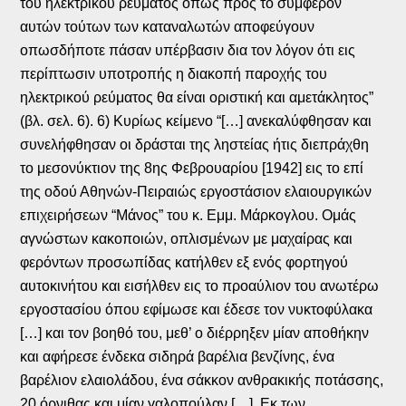
του ηλεκτρικού ρεύματος όπως προς το συμφέρον
αυτών τούτων των καταναλωτών αποφεύγουν
οπωσδήποτε πάσαν υπέρβασιν δια τον λόγον ότι εις
περίπτωσιν υποτροπής η διακοπή παροχής του
ηλεκτρικού ρεύματος θα είναι οριστική και αμετάκλητος”
(βλ. σελ. 6). 6) Κυρίως κείμενο “[…] ανεκαλύφθησαν και
συνελήφθησαν οι δράσται της ληστείας ήτις διεπράχθη
το μεσονύκτιον της 8ης Φεβρουαρίου [1942] εις το επί
της οδού Αθηνών-Πειραιώς εργοστάσιον ελαιουργικών
επιχειρήσεων “Μάνος” του κ. Εμμ. Μάρκογλου. Ομάς
αγνώστων κακοποιών, οπλισμένων με μαχαίρας και
φερόντων προσωπίδας κατήλθεν εξ ενός φορτηγού
αυτοκινήτου και εισήλθεν εις το προαύλιον του ανωτέρω
εργοστασίου όπου εφίμωσε και έδεσε τον νυκτοφύλακα
[…] και τον βοηθό του, μεθ’ ο διέρρηξεν μίαν αποθήκην
και αφήρεσε ένδεκα σιδηρά βαρέλια βενζίνης, ένα
βαρέλιον ελαιολάδου, ένα σάκκον ανθρακικής ποτάσσης,
20 όρνιθας και μίαν γαλοπούλαν […]. Εκ των