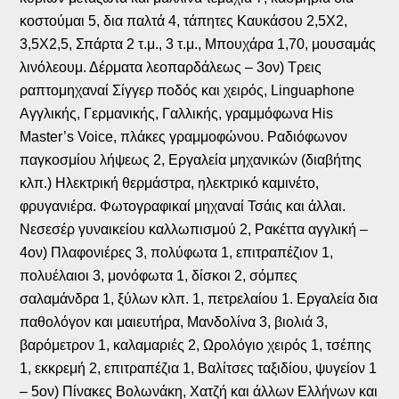
κοστούμαι 5, δια παλτά 4, τάπητες Καυκάσου 2,5Χ2,
3,5Χ2,5, Σπάρτα 2 τ.μ., 3 τ.μ., Μπουχάρα 1,70, μουσαμάς
λινόλεουμ. Δέρματα λεοπαρδάλεως – 3ον) Τρεις
ραπτομηχαναί Σίγγερ ποδός και χειρός,
Linguaphone
Αγγλικής, Γερμανικής, Γαλλικής, γραμμόφωνα
His
Master’s Voice,
πλάκες γραμμοφώνου. Ραδιόφωνον
παγκοσμίου λήψεως 2, Εργαλεία μηχανικών (διαβήτης
κλπ.) Ηλεκτρική θερμάστρα, ηλεκτρικό καμινέτο,
φρυγανιέρα. Φωτογραφικαί μηχαναί Τσάις και άλλαι.
Νεσεσέρ γυναικείου καλλωπισμού 2, Ρακέττα αγγλική –
4ον) Πλαφονιέρες 3, πολύφωτα 1, επιτραπέζιον 1,
πολυέλαιοι 3, μονόφωτα 1, δίσκοι 2, σόμπες
σαλαμάνδρα 1, ξύλων κλπ. 1, πετρελαίου 1. Εργαλεία δια
παθολόγον και μαιευτήρα, Μανδολίνα 3, βιολιά 3,
βαρόμετρον 1, καλαμαριές 2, Ωρολόγιο χειρός 1, τσέπης
1, εκκρεμή 2, επιτραπέζια 1, Βαλίτσες ταξιδίου, ψυγείον 1
– 5ον) Πίνακες Βολωνάκη, Χατζή και άλλων Ελλήνων και