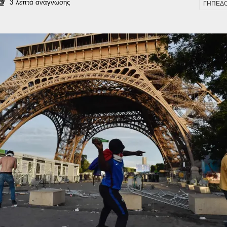
3
λεπτά ανάγνωσης
ΓΗΠΕΔΟ