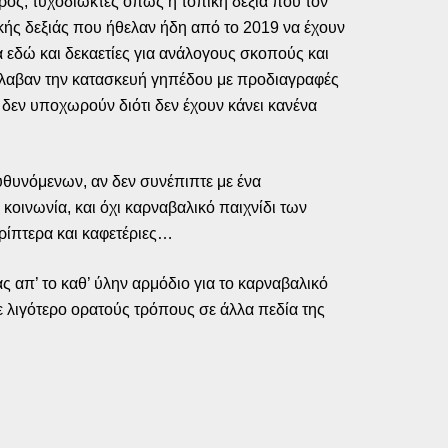
ρος, τυχοδιώκτες όπως η τοπική δεξιά που τον
ακής δεξιάς που ήθελαν ήδη από το 2019 να έχουν
 εδώ και δεκαετίες για ανάλογους σκοπούς και
ιέλαβαν την κατασκευή γηπέδου με προδιαγραφές
δεν υποχωρούν διότι δεν έχουν κάνει κανένα
υθυνόμενων, αν δεν συνέπιπτε με ένα
κοινωνία, και όχι καρναβαλικό παιχνίδι των
ερίπτερα και καφετέριες…
ς απ’ το καθ’ ύλην αρμόδιο για το καρναβαλικό
ε λιγότερο ορατούς τρόπους σε άλλα πεδία της