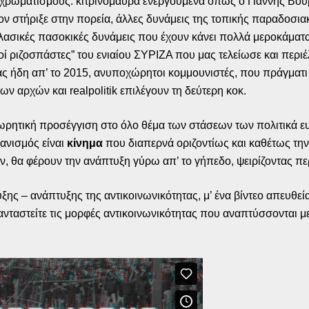
ς χρωματισμούς: κιτρινόμαυρα ενεργούμενα όπως ο Γιάννης Βού
 τον στήριξε στην πορεία, άλλες δυνάμεις της τοπικής παραδοσι
κλασικές πασοκικές δυνάμεις που έχουν κάνει πολλά μεροκάματα
ί ριζοσπάστες” του ενιαίου ΣΥΡΙΖΑ που μας τελείωσε και περ
 ήδη απ’ το 2015, ανυποχώρητοι κομμουνιστές, που πράγματι 
ν αρχών και realpolitik επιλέγουν τη δεύτερη κοκ.
εωρητική προσέγγιση στο όλο θέμα των στάσεων των πολιτικά ε
ανισμός είναι
κίνημα
που διαπερνά οριζοντίως και καθέτως την 
ν, θα φέρουν την ανάπτυξη γύρω απ’ το γήπεδο, ψειρίζοντας π
ης – ανάπτυξης της αντικοινωνικότητας, μ’ ένα βίντεο απευθεία
ανταστείτε τις μορφές αντικοινωνικότητας που αναπτύσσονται μ