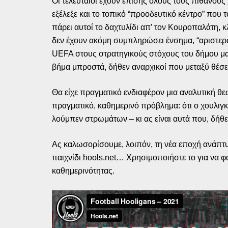
Οι τελευταίοι έχουν επίσης όλους τους πιθανού
εξέλεξε και το τοπικό “προοδευτικό κέντρο” που
πάρει αυτοί το δαχτυλίδι απ’ τον Κουροπαλάτη, 
δεν έχουν ακόμη συμπληρώσει ένσημα, “αριστερο
UEFA στους στρατηγικούς στόχους του δήμου μας
βήμα μπροστά, δήθεν αναρχικοί που μεταξύ θέσεω
Θα είχε πραγματικό ενδιαφέρον μια αναλυτική θ
πραγματικό, καθημερινό πρόβλημα: ότι ο χουλιγκ
λούμπεν στρωμάτων – κι ας είναι αυτά που, δήθε
Ας καλωσορίσουμε, λοιπόν, τη νέα εποχή ανάπτυξ
παιχνίδι hools.net… Χρησιμοποιήστε το για να φ
καθημερινότητας.