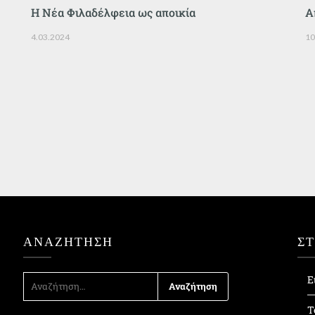
Η Νέα Φιλαδέλφεια ως αποικία
Α
4.03.2024
10
ΑΝΑΖΉΤΗΣΗ
Σ
ΑΝΑΖΉΤΗΣΗ
Ε
ΓΙΑ:
Τ