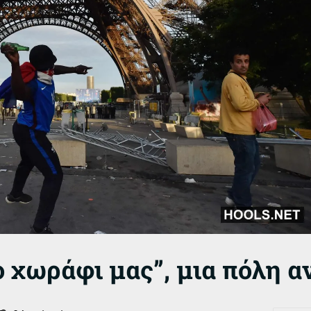
ο χωράφι μας”, μια πόλη α