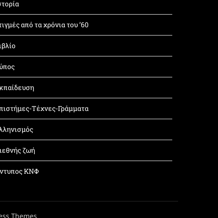
στορία
τιγμές από τα χρόνια του ’60
ιβλίο
ύπος
κπαίδευση
πιστήμες-Τέχνες-Γράμματα
λληνισμός
ιεθνής ζωή
ντυπος ΚΝΦ
ess Themes