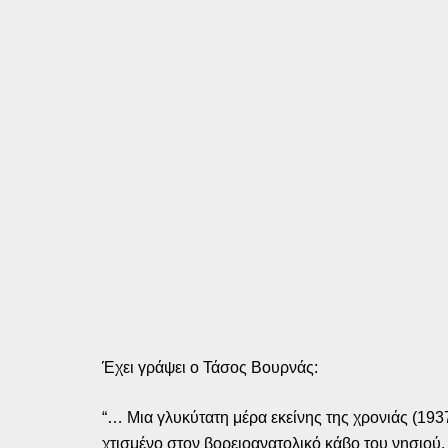
Έχει γράψει ο Τάσος Βουρνάς:
“… Μια γλυκύτατη μέρα εκείνης της χρονιάς (193
χτισμένο στον βορειοανατολικό κάβο του νησιού