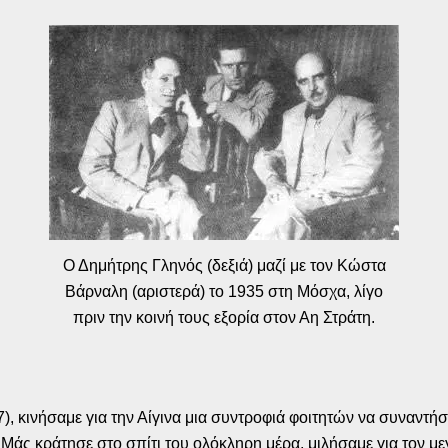
Ο Δημήτρης Γληνός (δεξιά) μαζί με τον Κώστα
Βάρναλη (αριστερά) το 1935 στη Μόσχα, λίγο
πριν την κοινή τους εξορία στον Αη Στράτη.
7), κινήσαμε για την Αίγινα μια συντροφιά φοιτητών να συναντή
. Μάς κράτησε στο σπίτι του ολόκληρη μέρα, μιλήσαμε για τον 