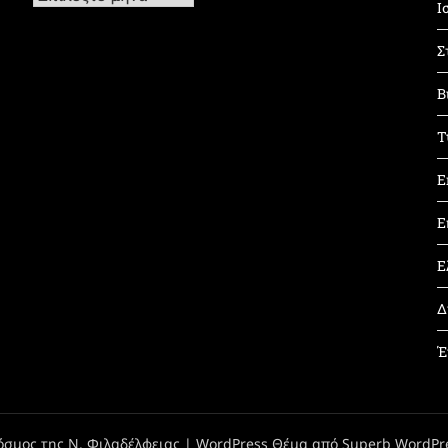
Ι
Σ
Β
Τ
Ε
Ε
Ε
Δ
Έ
όσμος της Ν. Φιλαδέλφειας
| WordPress Θέμα από
Superb WordPr