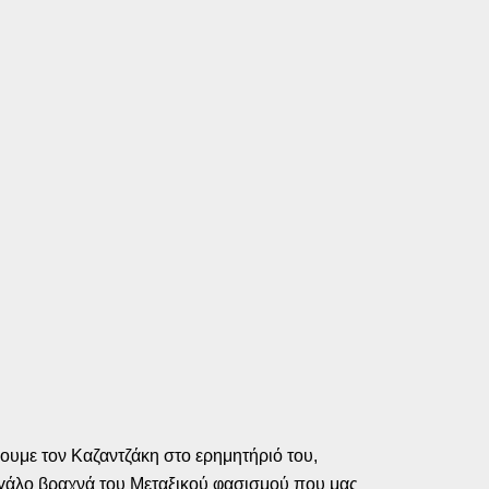
σουμε τον Καζαντζάκη στο ερημητήριό του,
μεγάλο βραχνά του Μεταξικού φασισμού που μας