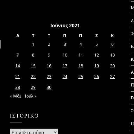
Μ
Α
Ιούνιος 2021
Φ
Δ
Τ
Τ
Π
Π
Σ
Κ
1
2
3
4
5
6
Ι
7
8
9
10
11
12
13
Κ
14
15
16
17
18
19
20
Α
21
22
23
24
25
26
27
Π
28
29
30
« Μάι
Ιούλ »
Γ
Ο
ΙΣΤΟΡΙΚΌ
Π
Ιστορικό