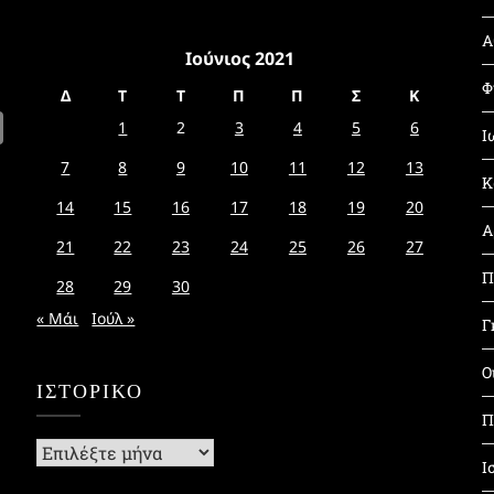
Α
Ιούνιος 2021
Φ
Δ
Τ
Τ
Π
Π
Σ
Κ
1
2
3
4
5
6
Ι
7
8
9
10
11
12
13
Κ
14
15
16
17
18
19
20
Α
21
22
23
24
25
26
27
Π
28
29
30
« Μάι
Ιούλ »
Γ
Ο
ΙΣΤΟΡΙΚΌ
Π
Ιστορικό
Ι