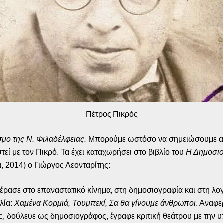
Πέτρος Πικρός
μο της Ν. Φιλαδέλφειας.
Μπορούμε ωστόσο να σημειώσουμε ακό
εί με τον Πικρό. Τα έχει καταχωρήσει στο βιβλίο του
Η Δημοσιο
, 2014) ο Γιώργος Λεονταρίτης:
πέρασε στο επαναστατικό κίνημα, στη δημοσιογραφία και στη λο
βλία:
Χαμένα Κορμιά, Τουμπεκί, Σα θα γίνουμε άνθρωποι
. Αναφε
ς, δούλευε ως δημοσιογράφος, έγραφε κριτική θεάτρου με την 