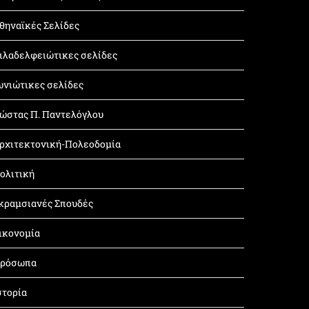
θηναϊκές Σελίδες
ιλαδελφειώτικες σελίδες
ωνιώτικες σελίδες
ώστας Π. Παντελόγλου
ρχιτεκτονική-Πολεοδομία
ολιτική
κραμσιανές Σπουδές
ικονομία
ρόσωπα
στορία