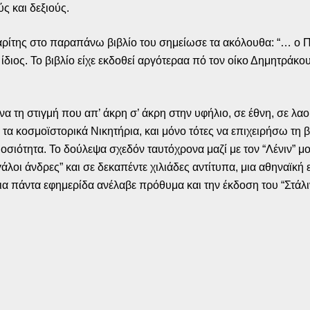
ς και δεξιούς.
ρίτης στο παραπάνω βιβλίο του σημείωσε τα ακόλουθα: “… ο Πι
 ίδιος. Το βιβλίο είχε εκδοθεί αργότεραα πό τον οίκο Δημητράκ
να τη στιγμή που απ’ άκρη σ’ άκρη στην υφήλιο, σε έθνη, σε λαο
α κοσμοϊστορικά Νικητήρια, και μόνο τότες να επιχειρήσω τη β
σιότητα. Το δούλεψα σχεδόν ταυτόχρονα μαζί με τον “Λένιν” μου.
άλοι άνδρες” και σε δεκαπέντε χιλιάδες αντίτυπα, μια αθηναϊκή
δια πάντα εφημερίδα ανέλαβε πρόθυμα και την έκδοση του “Στάλ