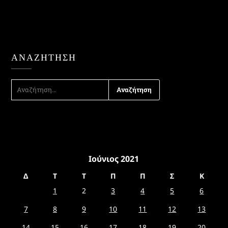
ΑΝΑΖΉΤΗΣΗ
ΑΝΑΖΉΤΗΣΗ
ΓΙΑ:
Ιούνιος 2021
Δ
Τ
Τ
Π
Π
Σ
Κ
1
2
3
4
5
6
7
8
9
10
11
12
13
14
15
16
17
18
19
20