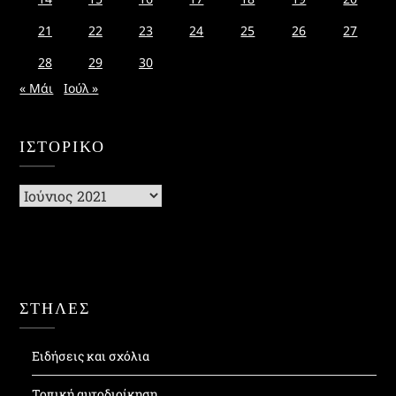
21
22
23
24
25
26
27
28
29
30
« Μάι
Ιούλ »
ΙΣΤΟΡΙΚΌ
Ιστορικό
ΣΤΗΛΕΣ
Ειδήσεις και σχόλια
Τοπική αυτοδιοίκηση