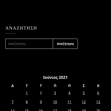
ΑΝΑΖΉΤΗΣΗ
ΑΝΑΖΉΤΗΣΗ
ΓΙΑ:
Ιούνιος 2021
Δ
Τ
Τ
Π
Π
Σ
Κ
1
2
3
4
5
6
7
8
9
10
11
12
13
14
15
16
17
18
19
20