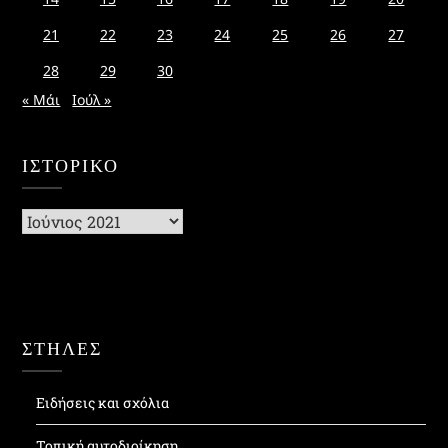
21
22
23
24
25
26
27
28
29
30
« Μάι
Ιούλ »
ΙΣΤΟΡΙΚΌ
Ιστορικό
ΣΤΗΛΕΣ
Ειδήσεις και σχόλια
Τοπική αυτοδιοίκηση