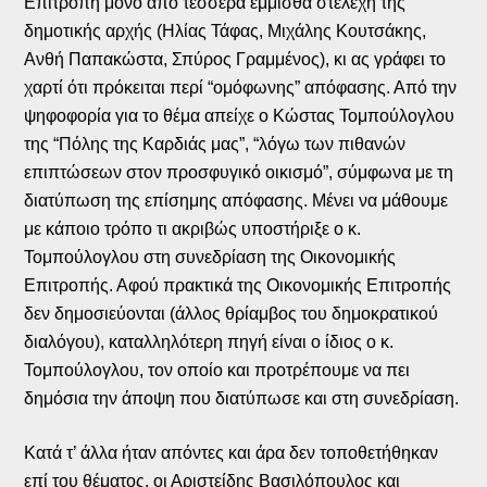
Επιτροπή μόνο από τέσσερα έμμισθα στελέχη της
δημοτικής αρχής (Ηλίας Τάφας, Μιχάλης Κουτσάκης,
Ανθή Παπακώστα, Σπύρος Γραμμένος), κι ας γράφει το
χαρτί ότι πρόκειται περί “ομόφωνης” απόφασης. Από την
ψηφοφορία για το θέμα απείχε ο Κώστας Τομπούλογλου
της “Πόλης της Καρδιάς μας”, “λόγω των πιθανών
επιπτώσεων στον προσφυγικό οικισμό”, σύμφωνα με τη
διατύπωση της επίσημης απόφασης. Μένει να μάθουμε
με κάποιο τρόπο τι ακριβώς υποστήριξε ο κ.
Τομπούλογλου στη συνεδρίαση της Οικονομικής
Επιτροπής. Αφού πρακτικά της Οικονομικής Επιτροπής
δεν δημοσιεύονται (άλλος θρίαμβος του δημοκρατικού
διαλόγου), καταλληλότερη πηγή είναι ο ίδιος ο κ.
Τομπούλογλου, τον οποίο και προτρέπουμε να πει
δημόσια την άποψη που διατύπωσε και στη συνεδρίαση.
Κατά τ’ άλλα ήταν απόντες και άρα δεν τοποθετήθηκαν
επί του θέματος, οι Αριστείδης Βασιλόπουλος και