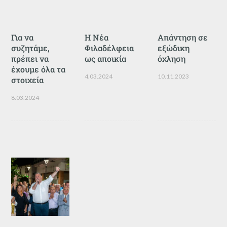
Για να
Η Νέα
Απάντηση σε
συζητάμε,
Φιλαδέλφεια
εξώδικη
πρέπει να
ως αποικία
όχληση
έχουμε όλα τα
4.03.2024
10.11.2023
στοιχεία
8.03.2024