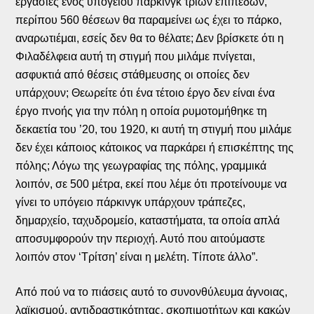
εργασίες ενός υπογείου πάρκινγκ τριών επιπέδων,
περίπου 560 θέσεων θα παραμείνει ως έχει το πάρκο,
αναρωτιέμαι, εσείς δεν θα το θέλατε; Δεν βρίσκετε ότι η
Φιλαδέλφεια αυτή τη στιγμή που μιλάμε πνίγεται,
ασφυκτιά από θέσεις στάθμευσης οι οποίες δεν
υπάρχουν; Θεωρείτε ότι ένα τέτοιο έργο δεν είναι ένα
έργο πνοής για την πόλη η οποία ρυμοτομήθηκε τη
δεκαετία του ’20, του 1920, κι αυτή τη στιγμή που μιλάμε
δεν έχει κάποιος κάτοικος να παρκάρει ή επισκέπτης της
πόλης; Λόγω της γεωγραφίας της πόλης, γραμμικά
λοιπόν, σε 500 μέτρα, εκεί που λέμε ότι προτείνουμε να
γίνει το υπόγειο πάρκινγκ υπάρχουν τράπεζες,
δημαρχείο, ταχυδρομείο, καταστήματα, τα οποία απλά
αποσυμφορούν την περιοχή. Αυτό που αιτούμαστε
λοιπόν στον ‘Τρίτση’ είναι η μελέτη. Τίποτε άλλο”.
Από πού να το πιάσεις αυτό το συνονθύλευμα άγνοιας,
λαϊκισμού, αντιδραστικότητας, σκοπιμοτήτων και κακών