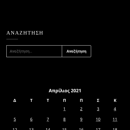
ΑΝΑΖΉΤΗΣΗ
ΑΝΑΖΉΤΗΣΗ
ΓΙΑ:
Απρίλιος 2021
Δ
Τ
Τ
Π
Π
Σ
Κ
1
2
3
4
5
6
7
8
9
10
11
12
13
14
15
16
17
18