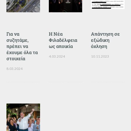
Για να
Η Νέα
Απάντηση σε
συζητάμε,
Φιλαδέλφεια
εξώδικη
πρέπει να
ως αποικία
όχληση
έχουμε όλα τα
4.03.2024
10.11.2023
στοιχεία
8.03.2024