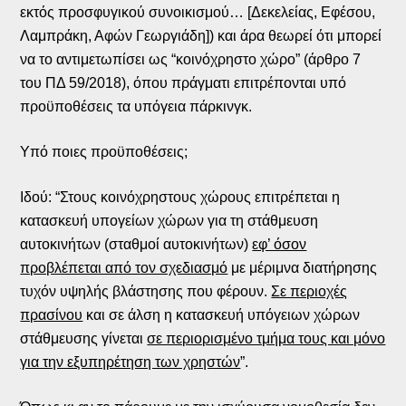
εκτός προσφυγικού συνοικισμού… [Δεκελείας, Εφέσου,
Λαμπράκη, Αφών Γεωργιάδη]) και άρα θεωρεί ότι μπορεί
να το αντιμετωπίσει ως “κοινόχρηστο χώρο” (άρθρο 7
του ΠΔ 59/2018), όπου πράγματι επιτρέπονται υπό
προϋποθέσεις τα υπόγεια πάρκινγκ.
Υπό ποιες προϋποθέσεις;
Ιδού:
“
Στους κοινόχρηστους χώρους επιτρέπεται η
κατασκευή υπογείων χώρων για τη στάθμευση
αυτοκινήτων (σταθμοί αυτοκινήτων)
εφ’ όσον
προβλέπεται από τον σχεδιασμό
με μέριμνα διατήρησης
τυχόν υψηλής βλάστησης που φέρουν.
Σε περιοχές
πρασίνου
και σε άλση η κατασκευή υπόγειων χώρων
στάθμευσης γίνεται
σε περιορισμένο τμήμα τους και μόνο
για την εξυπηρέτηση των χρηστών
”.