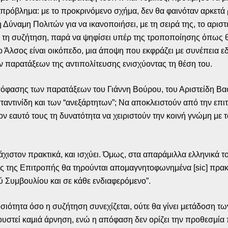
πρόβλημα: με το προκρινόμενο σχήμα, δεν θα φαινόταν αρκετά 
η Δύναμη Πολιτών για να ικανοποιήσει, με τη σειρά της, το αρι
ια τη συζήτηση, παρά να ψηφίσει υπέρ της τροποποίησης όπως θα 
το Άλσος είναι οικόπεδο, μια άποψη που εκφράζει με συνέπεια εδ
ν παρατάξεων της αντιπολίτευσης ενισχύοντας τη θέση του.
απόφασης των παρατάξεων του Γιάννη Βούρου, του Αριστείδη Β
τινίδη και των “ανεξάρτητων”; Να αποκλειστούν από την επιτ
ν εαυτό τους τη δυνατότητα να χειριστούν την κοινή γνώμη μ
άχιστον πρακτικά, και ισχύει. Όμως, στα απαράμιλλα ελληνικά
εις της Επιτροπής θα τηρούνται απομαγνητοφωνημένα [sic] πρακ
ύ Συμβουλίου και σε κάθε ενδιαφερόμενο”.
σιότητα όσο η συζήτηση συνεχίζεται, ούτε θα γίνει μετάδοση 
υστεί καμιά άρνηση, ενώ η απόφαση δεν ορίζει την προθεσμία 