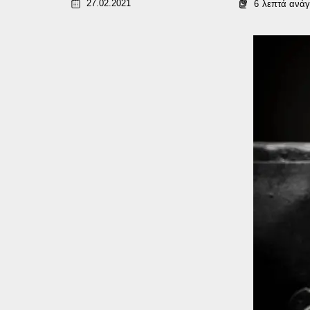
27.02.2021
6
λεπτά ανά