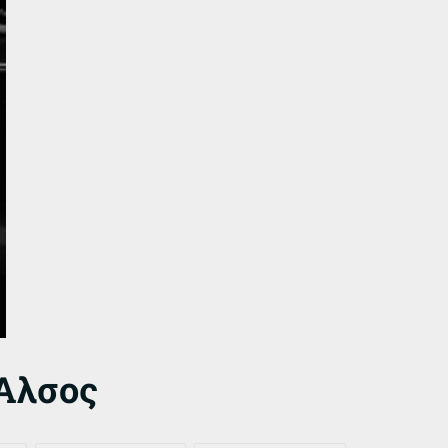
 Άλσος