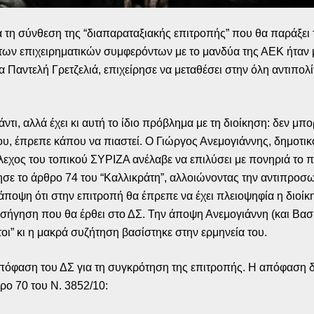
α τη σύνθεση της “διαπαραταξιακής επιτροπής” που θα παράξει 
 των επιχειρηματικών συμφερόντων με το μανδύα της ΑΕΚ ήταν μ
 Παντελή Γρετζελιά, επιχείρησε να μεταθέσει στην όλη αντιπο
άντι, αλλά έχει κι αυτή το ίδιο πρόβλημα με τη διοίκηση: δεν μπ
ου, έπρεπε κάπου να πιαστεί. Ο Γιώργος Ανεμογιάννης, δημοτι
εχος του τοπικού ΣΥΡΙΖΑ ανέλαβε να επιλύσει με πονηριά το π
σε το άρθρο 74 του “Καλλικράτη”, αλλοιώνοντας την αντιπροσ
 άποψη ότι στην επιτροπή θα έπρεπε να έχει πλειοψηφία η διοίκ
 εισήγηση που θα έρθει στο ΔΣ. Την άποψη Ανεμογιάννη (και Β
οι” κι η μακρά συζήτηση βασίστηκε στην ερμηνεία του.
πόφαση του ΔΣ για τη συγκρότηση της επιτροπής. Η απόφαση δε
ρο 70 του Ν. 3852/10: