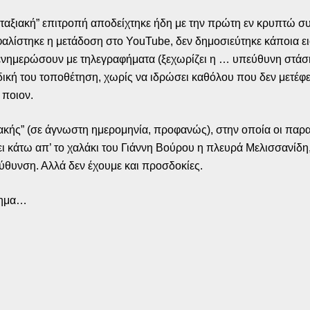
αξιακή” επιτροπή αποδείχτηκε ήδη με την πρώτη εν κρυπτώ συν
λίστηκε η μετάδοση στο YouTube, δεν δημοσιεύτηκε κάποια ει
 ενημερώσουν με τηλεγραφήματα (ξεχωρίζει η … υπεύθυνη στάση
κή του τοποθέτηση, χωρίς να ιδρώσει καθόλου που δεν μετέφε
 ποιον.
κής” (σε άγνωστη ημερομηνία, προφανώς), στην οποία οι παρατά
ψει κάτω απ’ το χαλάκι του Γιάννη Βούρου η πλευρά Μελισσανίδ
τεύθυνση. Αλλά δεν έχουμε και προσδοκίες.
ήτημα…