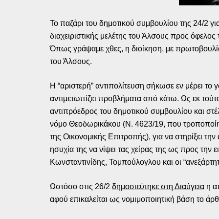
Το παζάρι του δημοτικού συμβουλίου της 24/2 γι
διαχειριστικής μελέτης του Άλσους προς όφελος
Όπως γράψαμε χθες, η διοίκηση, με πρωτοβουλία
του Άλσους.
Η “αριστερή” αντιπολίτευση σήκωσε εν μέρει το γ
αντιμετωπίζει προβλήματα από κάτω. Ως εκ τούτ
αντιπρόεδρος του δημοτικού συμβουλίου και στέλ
νόμο Θεοδωρικάκου (Ν. 4623/19, που τροποποίη
της Οικονομικής Επιτροπής), για να στηρίξει την
ησυχία της να νίψει τας χείρας της ως προς την
Κωνσταντινίδης, Τομπούλογλου και οι “ανεξάρτητ
Ωστόσο στις 26/2
δημοσιεύτηκε στη Διαύγεια
η α
αφού επικαλείται ως νομιμοποιητική βάση το άρθ