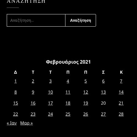
ΑΝΑΖΉΤΗΣΗ
ΑΝΑΖΉΤΗΣΗ
ΓΙΑ:
Φεβρουάριος 2021
Δ
Τ
Τ
Π
Π
Σ
Κ
1
2
3
4
5
6
7
8
9
10
11
12
13
14
15
16
17
18
19
20
21
22
23
24
25
26
27
28
« Ιαν
Μαρ »