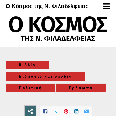
Μετάβαση
Ο Κόσμος της Ν. Φιλαδέλφειας
στο
περιεχόμενο
Βιβλίο
Ειδήσεις και σχόλια
Πολιτική
Πρόσωπα