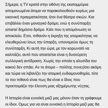
Σήμερα, η ΤV κρατά στην οθόνη της εκατομμύρια
απομονωμένα άτομα να παρακολουθούν κυρίως μια
εικονική πραγματικότητα, ήτοι ένα θέατρο σκιών. Και
επιβάλλει έναν μοναχικό δρόμο, ενώ η συνύπαρξη
απαιτεί δημόσιο δρόμο. Κάτι που η απομόνωση το
αποκλείει. Ετσι, πιθανόν η έκρηξη της ατομικότητας να
ελευθερώνει ίσως την ύπαρξη, υπονομεύει όμως τη
συνύπαρξη. Κι αυτή την ώρα, με τον κορωνοϊό να
καλπάζει, αυτό που απαιτείται είναι η δυσεύρετη
συλλογική αντίδραση. Χωρίς την οποία η αλυσίδα του
κακού δεν σπάει. Αν το άτομο – πολίτης συνεχίσει ακόμη
και τώρα να λιβανίζει την ατομική ευδαιμονοθηρία, τότε
το πιο πιθανό είναι πως θα είναι ο ίδιος που
προετοιμάζει την έλευση μιας αξημέρωτης νύχτας.
Η Ιστορία είναι ευνοϊκή μαζί μας μόνον όταν τη γράφουμε
οι ίδιοι. Ομως για να είναι ευνοϊκή η Ιστορία μαζί μας θα