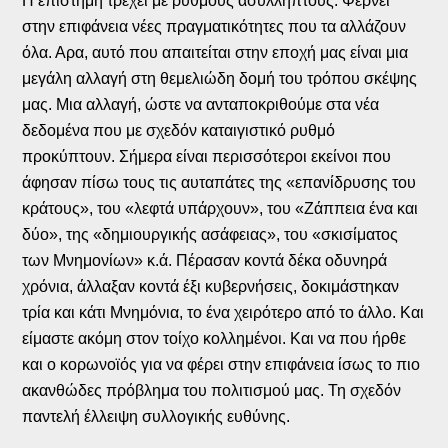
Η επιστήμη τρέχει με ρυθμούς ασύλληπτους. Φέρνει
στην επιφάνεια νέες πραγματικότητες που τα αλλάζουν
όλα. Αρα, αυτό που απαιτείται στην εποχή μας είναι μια
μεγάλη αλλαγή στη θεμελιώδη δομή του τρόπου σκέψης
μας. Μια αλλαγή, ώστε να ανταποκριθούμε στα νέα
δεδομένα που με σχεδόν καταιγιστικό ρυθμό
προκύπτουν. Σήμερα είναι περισσότεροι εκείνοι που
άφησαν πίσω τους τις αυταπάτες της «επανίδρυσης του
κράτους», του «λεφτά υπάρχουν», του «Ζάππεια ένα και
δύο», της «δημιουργικής ασάφειας», του «σκισίματος
των Μνημονίων» κ.ά. Πέρασαν κοντά δέκα οδυνηρά
χρόνια, άλλαξαν κοντά έξι κυβερνήσεις, δοκιμάστηκαν
τρία και κάτι Μνημόνια, το ένα χειρότερο από το άλλο. Και
είμαστε ακόμη στον τοίχο κολλημένοι. Και να που ήρθε
και ο κορωνοϊός για να φέρει στην επιφάνεια ίσως το πιο
ακανθώδες πρόβλημα του πολιτισμού μας. Τη σχεδόν
παντελή έλλειψη συλλογικής ευθύνης.