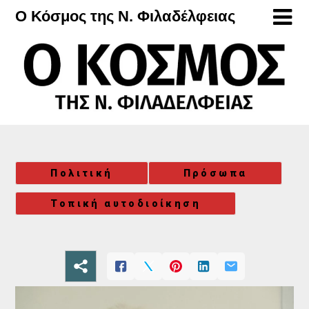
Μετάβαση
Ο Κόσμος της Ν. Φιλαδέλφειας
στο
περιεχόμενο
Πολιτική
Πρόσωπα
Τοπική αυτοδιοίκηση