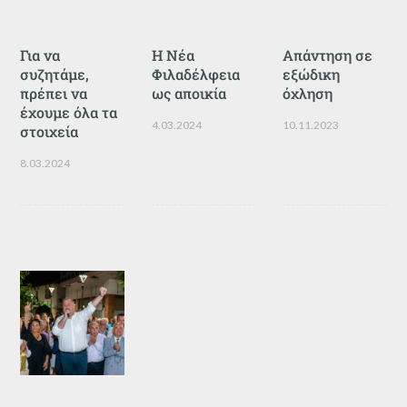
Για να
Η Νέα
Απάντηση σε
συζητάμε,
Φιλαδέλφεια
εξώδικη
πρέπει να
ως αποικία
όχληση
έχουμε όλα τα
4.03.2024
10.11.2023
στοιχεία
8.03.2024