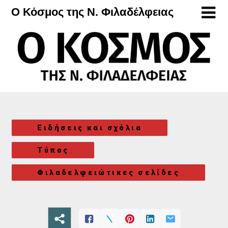
Μετάβαση
Ο Κόσμος της Ν. Φιλαδέλφειας
στο
περιεχόμενο
Ειδήσεις και σχόλια
Τύπος
Φιλαδελφειώτικες σελίδες