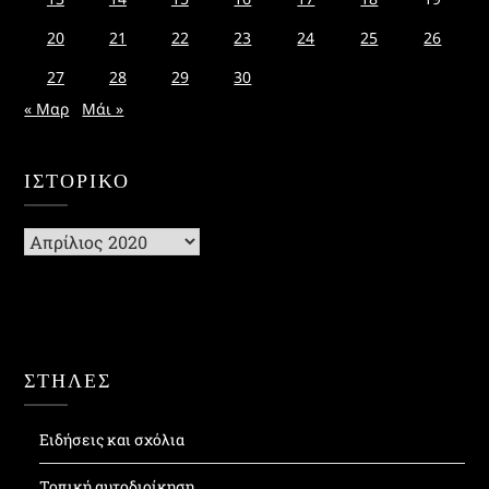
20
21
22
23
24
25
26
27
28
29
30
« Μαρ
Μάι »
ΙΣΤΟΡΙΚΌ
Ιστορικό
ΣΤΗΛΕΣ
Ειδήσεις και σχόλια
Τοπική αυτοδιοίκηση