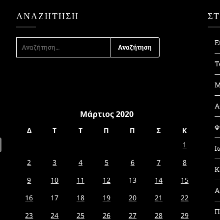
ΑΝΑΖΉΤΗΣΗ
Σ
ΑΝΑΖΉΤΗΣΗ
Ε
ΓΙΑ:
Τ
Μ
Α
Μάρτιος 2020
Φ
Δ
Τ
Τ
Π
Π
Σ
Κ
1
Ι
2
3
4
5
6
7
8
Κ
9
10
11
12
13
14
15
Α
16
17
18
19
20
21
22
Π
23
24
25
26
27
28
29