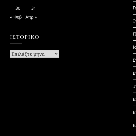
Γ
30
31
« Φεβ
Απρ »
Ο
Π
ΙΣΤΟΡΙΚΌ
Ι
Ιστορικό
Σ
Β
Τ
Ε
Ε
Ε