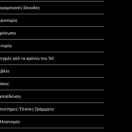
κραμσιανές Σπουδές
ικονομία
ρόσωπα
στορία
τιγμές από τα χρόνια του ’60
ιβλίο
ύπος
κπαίδευση
πιστήμες-Τέχνες-Γράμματα
λληνισμός