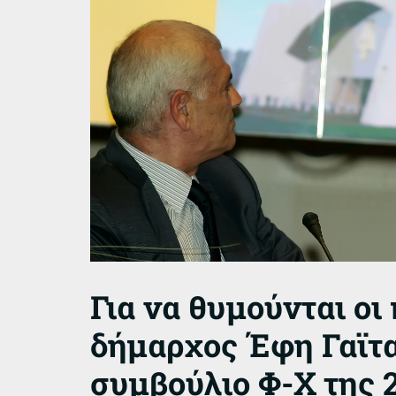
Για να θυμούνται οι 
δήμαρχος Έφη Γαϊτα
συμβούλιο Φ-Χ της 2