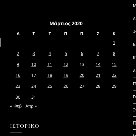
Μ
Α
Μάρτιος 2020
Φ
Δ
Τ
Τ
Π
Π
Σ
Κ
1
Ι
2
3
4
5
6
7
8
Κ
9
10
11
12
13
14
15
Α
16
17
18
19
20
21
22
Π
23
24
25
26
27
28
29
Γ
30
31
« Φεβ
Απρ »
Ο
Π
ΙΣΤΟΡΙΚΌ
Ι