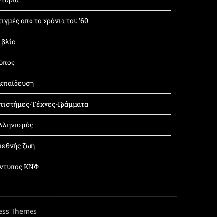
τιγμές από τα χρόνια του ’60
ιβλίο
ύπος
κπαίδευση
πιστήμες-Τέχνες-Γράμματα
λληνισμός
ιεθνής ζωή
ντυπος ΚΝΦ
ess Themes