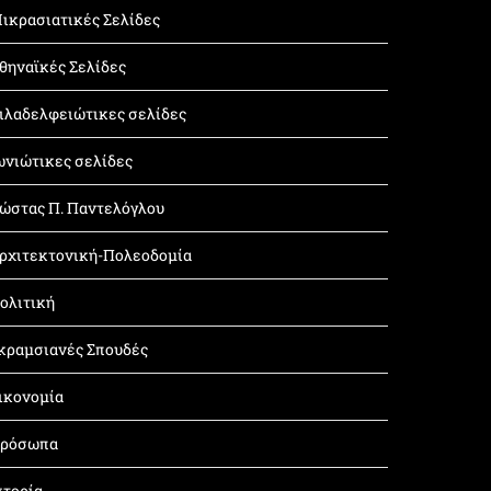
ικρασιατικές Σελίδες
θηναϊκές Σελίδες
ιλαδελφειώτικες σελίδες
ωνιώτικες σελίδες
ώστας Π. Παντελόγλου
ρχιτεκτονική-Πολεοδομία
ολιτική
κραμσιανές Σπουδές
ικονομία
ρόσωπα
στορία