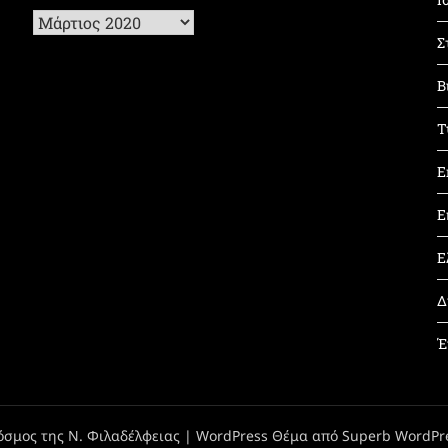
Ιστορικό
Σ
Β
Τ
Ε
Ε
Ε
Δ
Έ
όσμος της Ν. Φιλαδέλφειας
| WordPress Θέμα από
Superb WordPr