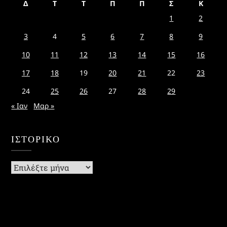
Δ
Τ
Τ
Π
Π
Σ
Κ
1
2
3
4
5
6
7
8
9
10
11
12
13
14
15
16
17
18
19
20
21
22
23
24
25
26
27
28
29
« Ιαν
Μαρ »
ΙΣΤΟΡΙΚΌ
Ιστορικό