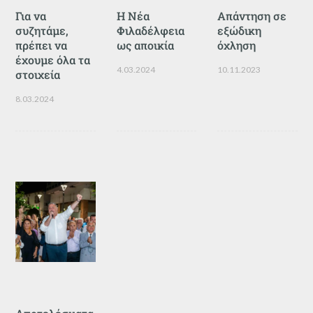
Για να
Η Νέα
Απάντηση σε
συζητάμε,
Φιλαδέλφεια
εξώδικη
πρέπει να
ως αποικία
όχληση
έχουμε όλα τα
4.03.2024
10.11.2023
στοιχεία
8.03.2024