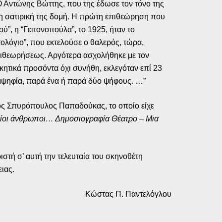
Ο Αντώνης Βώττης, που της έδωσε τον τόνο της
εη σατιρική της δομή. Η πρώτη επιθεώρηση που
ύ”, η “Γειτονοπούλα”, το 1925, ήταν το
λόγιο”, που εκτελούσε ο θαλερός, τώρα,
πιθεωρήσεως. Αργότερα ασχολήθηκε με τον
ικητικά προσόντα όχι συνήθη, εκλεγόταν επί 23
μψηφία, παρά ένα ή παρά δύο ψήφους. …”
 Σπυρόπουλος Παπαδούκας, το οποίο είχε
αίοι άνθρωποι… Δημοσιογραφία Θέατρο – Μια
ιστή σ’ αυτή την τελευταία του σκηνοθέτη
ιας.
Κώστας Π. Παντελόγλου