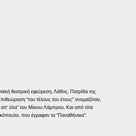
ηναϊκή θεατρική εφεύρεση. Λάθος. Πατρίδα της
 Επιθεώρηση “του τέλους του έτους” ονομαζόταν,
 απ’ όλα” του Μίκιου Λάμπρου. Και από τότε
κόπουλο, που έγραφαν τα “Παναθήναια”.