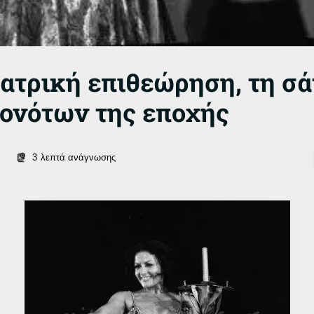
εατρική επιθεώρηση, τη σ
γονότων της εποχής
3
λεπτά ανάγνωσης