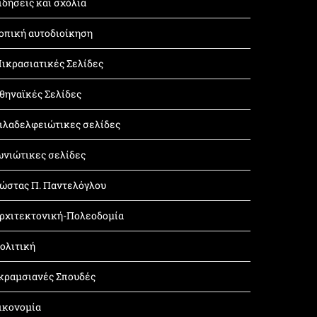
ιδήσεις και σχόλια
οπική αυτοδιοίκηση
ικρασιατικές Σελίδες
θηναϊκές Σελίδες
ιλαδελφειώτικες σελίδες
ωνιώτικες σελίδες
ώστας Π. Παντελόγλου
ρχιτεκτονική-Πολεοδομία
ολιτική
κραμσιανές Σπουδές
ικονομία