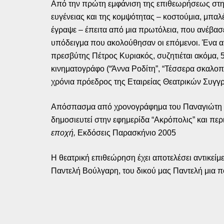
Από την πρώτη εμφάνιση της επιθεωρήσεως στην 
ευγένειας και της κομψότητας – κοστούμια, μπα
έγραψε – έπειτα από μια πρωτόλεια, που ανέβασε 
υπόδειγμα που ακολούθησαν οι επόμενοι. Ένα απ
πρεσβύτης Πέτρος Κυριακός, συζητιέται ακόμα,
κινηματογράφο (“Άννα Ροδίτη”, “Τέσσερα σκαλοπά
χρόνια πρόεδρος της Εταιρείας Θεατρικών Συγγ
Απόσπασμα από χρονογράφημα του Παναγιώτη Π
δημοσιευτεί στην εφημερίδα “Ακρόπολις” και περ
εποχή,
Εκδόσεις Παρασκήνιο 2005
Η θεατρική επιθεώρηση έχει αποτελέσει αντικείμε
Παντελή Βούλγαρη, του δικού μας Παντελή μια π