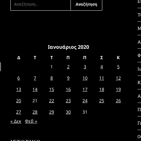
ΑΝΑΖΉΤΗΣΗ
Ε
ΓΙΑ:
Τ
Μ
Α
Ιανουάριος 2020
Φ
Δ
Τ
Τ
Π
Π
Σ
Κ
1
2
3
4
5
Ι
6
7
8
9
10
11
12
Κ
13
14
15
16
17
18
19
Α
20
21
22
23
24
25
26
Π
27
28
29
30
31
« Δεκ
Φεβ »
Γ
Ο