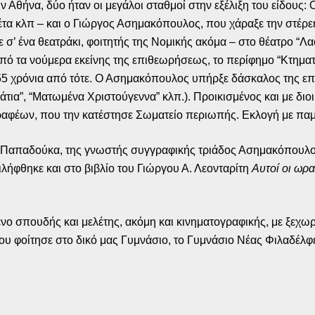
Αθήνα, δύο ήταν οι μεγάλοι σταθμοί στην εξέλιξη του είδους: 
λέτα κλπ – και ο Γιώργος Ασημακόπουλος, που χάραξε την στέρ
σ’ ένα θεατράκι, φοιτητής της Νομικής ακόμα – στο θέατρο “Λαο
ό τα νούμερα εκείνης της επιθεωρήσεως, το περίφημο “Κτηματο
 55 χρόνια από τότε. Ο Ασημακόπουλος υπήρξε δάσκαλος της ε
τια”, “Ματωμένα Χριστούγεννα” κλπ.). Προικισμένος και με διο
ραφέων, που την κατέστησε Σωματείο περιωπής. Εκλογή με πα
απαδούκα, της γνωστής συγγραφικής τριάδος Ασημακόπουλος
ιλήφθηκε και στο βιβλίο του Γιώργου Α. Λεονταρίτη
Αυτοί οι ωρ
νο σπουδής και μελέτης, ακόμη και κινηματογραφικής, με ξεχωρ
ου φοίτησε στο δικό μας Γυμνάσιο, το Γυμνάσιο Νέας Φιλαδέλφε