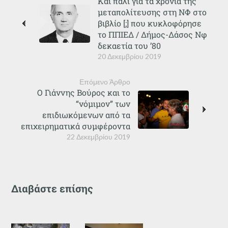
Και πάλι για τα χρόνια της
μεταπολίτευσης στη ΝΦ στο
βιβλίο [;] που κυκλοφόρησε
το ΠΠΙΕΔ / Δήμος-Δάσος Νφ
δεκαετία του ’80
20 Δεκεμβρίου 2019
Επόμενο Άρθρο
Ο Γιάννης Βούρος και το
“νόμιμον” των
επιδιωκόμενων από τα
επιχειρηματικά συμφέροντα
22 Δεκεμβρίου 2019
Διαβάστε επίσης