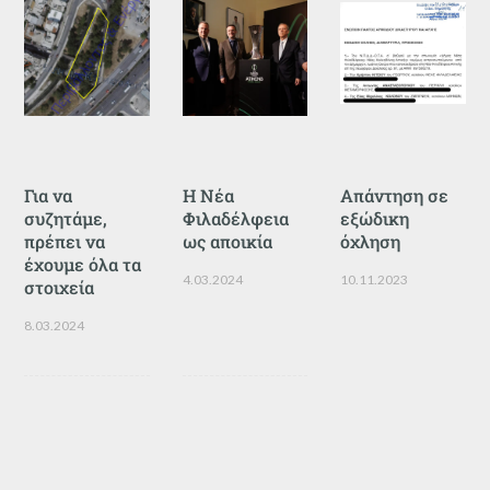
Για να
Η Νέα
Απάντηση σε
συζητάμε,
Φιλαδέλφεια
εξώδικη
πρέπει να
ως αποικία
όχληση
έχουμε όλα τα
4.03.2024
10.11.2023
στοιχεία
8.03.2024