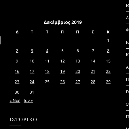
Μ
Α
Δεκέμβριος 2019
Φ
Δ
Τ
Τ
Π
Π
Σ
Κ
1
Ι
2
3
4
5
6
7
8
Κ
9
10
11
12
13
14
15
Α
16
17
18
19
20
21
22
Π
23
24
25
26
27
28
29
Γ
30
31
« Νοέ
Ιαν »
Ο
Π
ΙΣΤΟΡΙΚΌ
Ι