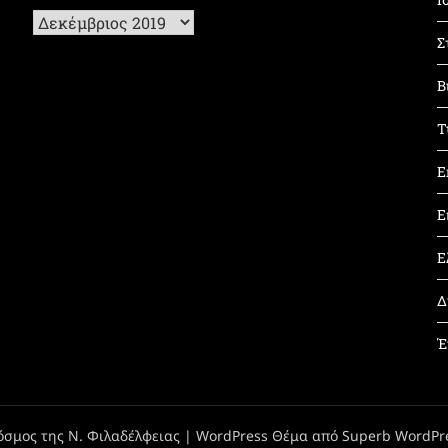
Ιστορικό
Σ
Β
Τ
Ε
Ε
Ε
Δ
Έ
όσμος της Ν. Φιλαδέλφειας
| WordPress Θέμα από
Superb WordPr