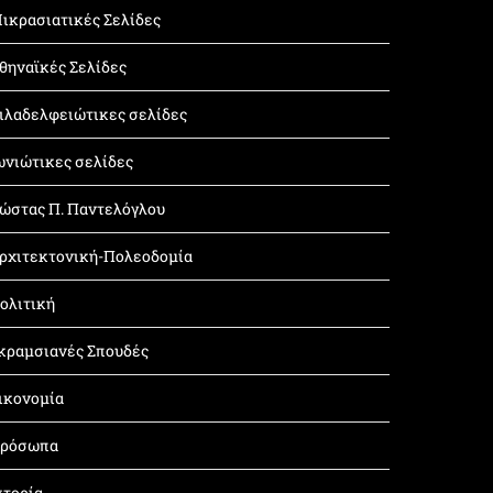
ικρασιατικές Σελίδες
θηναϊκές Σελίδες
ιλαδελφειώτικες σελίδες
ωνιώτικες σελίδες
ώστας Π. Παντελόγλου
ρχιτεκτονική-Πολεοδομία
ολιτική
κραμσιανές Σπουδές
ικονομία
ρόσωπα
στορία