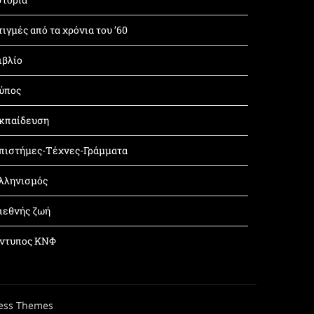
τιγμές από τα χρόνια του ’60
ιβλίο
ύπος
κπαίδευση
πιστήμες-Τέχνες-Γράμματα
λληνισμός
ιεθνής ζωή
ντυπος ΚΝΦ
ess Themes