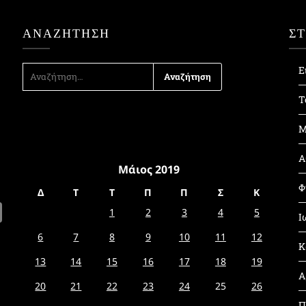
ΑΝΑΖΉΤΗΣΗ
Σ
ΑΝΑΖΉΤΗΣΗ
Ε
ΓΙΑ:
Τ
Μ
Α
Μάιος 2019
Φ
Δ
Τ
Τ
Π
Π
Σ
Κ
1
2
3
4
5
Ι
6
7
8
9
10
11
12
Κ
13
14
15
16
17
18
19
Α
20
21
22
23
24
25
26
Π