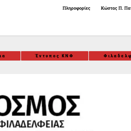
Πληροφορίες
Κώστας Π. Πα
ια
Έντυπος ΚΝΦ
Φιλαδελφ