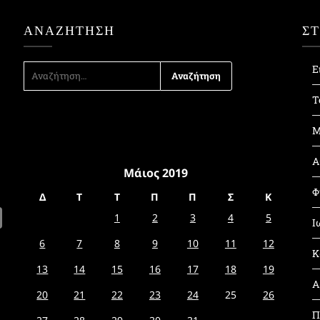
ΑΝΑΖΉΤΗΣΗ
Σ
ΑΝΑΖΉΤΗΣΗ
Ε
ΓΙΑ:
Τ
Μ
Α
Μάιος 2019
Φ
Δ
Τ
Τ
Π
Π
Σ
Κ
1
2
3
4
5
Ι
6
7
8
9
10
11
12
Κ
13
14
15
16
17
18
19
Α
20
21
22
23
24
25
26
Π