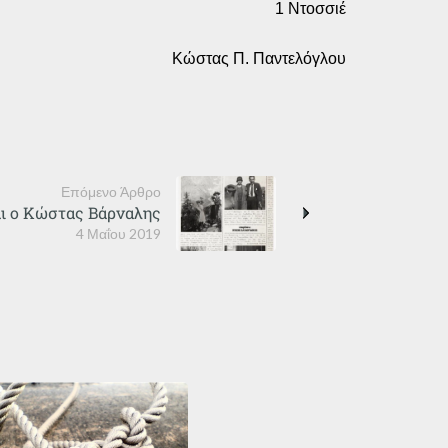
1 Ντοσσιέ
Κώστας Π. Παντελόγλου
Επόμενο Άρθρο
αι ο Κώστας Βάρναλης
4 Μαΐου 2019