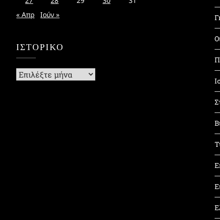
27
28
29
30
31
« Απρ
Ιούν »
Γ
Ο
ΙΣΤΟΡΙΚΌ
Π
Ιστορικό
Ι
Σ
Β
Τ
Ε
Ε
Ε