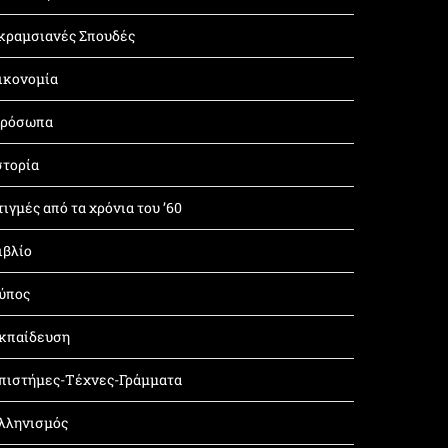
κραμσιανές Σπουδές
ικονομία
ρόσωπα
στορία
τιγμές από τα χρόνια του ’60
ιβλίο
ύπος
κπαίδευση
πιστήμες-Τέχνες-Γράμματα
λληνισμός