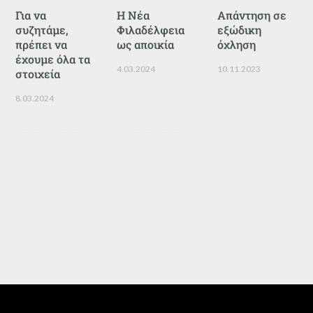
Για να
Η Νέα
Απάντηση σε
συζητάμε,
Φιλαδέλφεια
εξώδικη
πρέπει να
ως αποικία
όχληση
έχουμε όλα τα
4.03.2024
10.11.2023
στοιχεία
8.03.2024