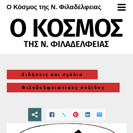
Μετάβαση
Ο Κόσμος της Ν. Φιλαδέλφειας
στο
περιεχόμενο
Ειδήσεις και σχόλια
Φιλαδελφειώτικες σελίδες