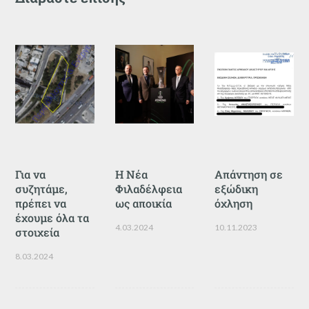
Για να
Η Νέα
Απάντηση σε
συζητάμε,
Φιλαδέλφεια
εξώδικη
πρέπει να
ως αποικία
όχληση
έχουμε όλα τα
4.03.2024
10.11.2023
στοιχεία
8.03.2024