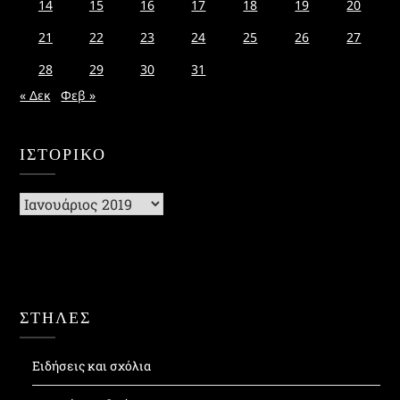
14
15
16
17
18
19
20
21
22
23
24
25
26
27
28
29
30
31
« Δεκ
Φεβ »
ΙΣΤΟΡΙΚΌ
Ιστορικό
ΣΤΗΛΕΣ
Ειδήσεις και σχόλια