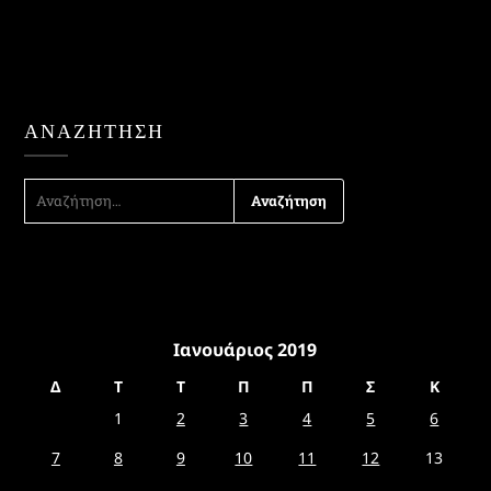
ΑΝΑΖΉΤΗΣΗ
ΑΝΑΖΉΤΗΣΗ
ΓΙΑ:
Ιανουάριος 2019
Δ
Τ
Τ
Π
Π
Σ
Κ
1
2
3
4
5
6
7
8
9
10
11
12
13