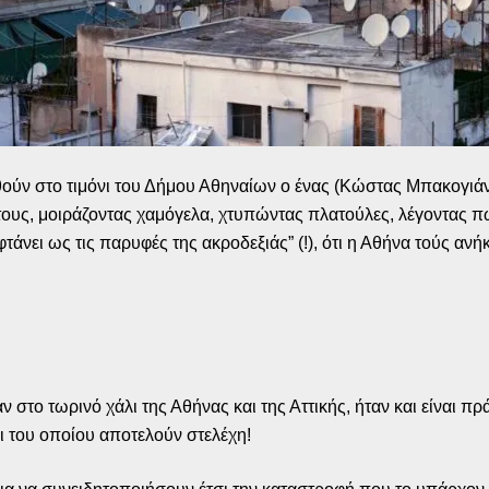
ύν στο τιμόνι του Δήμου Αθηναίων ο ένας (Κώστας Μπακογιάννη
υς, μοιράζοντας χαμόγελα, χτυπώντας πλατούλες, λέγοντας πω
φτάνει ως τις παρυφές της ακροδεξιάς” (!), ότι η Αθήνα τούς αν
ν στο τωρινό χάλι της Αθήνας και της Αττικής, ήταν και είναι π
ι του οποίου αποτελούν στελέχη!