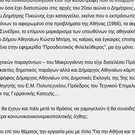
για να συνειδητοποιήσουν έτσι την καταστροφή που το υπάρχον
ουν όσα έχει διατυπώσει στις αρχές του 20ου αιώνα ο Δημήτριος
υ Δημήτρης Πικιώνης έχει καταγγείλει, εκείνα που ο εκπρόσωπ
κτόνων το αφιερωμένο στα προβλήματα της Αθήνας (1966), τα ά
Συνέδριο, το επίμονο μαρκάρισμα των υπευθύνων της αθηναϊκής-
 Δήμου Αθηναίων Κώστα Μπίρη, τις καίριες και έγκαιρες επισ
ένα στην εφημερίδα “Προοδευτικός Φιλελεύθερος”, μα όχι μόν
ητικών παραγόντων – του Μακρυγιάννη που είχε διατελέσει Πρ
εκαετίες δημοτικός παράγων αλλά και Δήμαρχος Αθηναίων κάμπ
ήφιος Δήμαρχος Αθηναίων στις Δημοτικές Εκλογές της 5ης Ιου
ηγητής του Ε.Μ. Πολυτεχνείου, Πρόεδρος του Τεχνικού Επιμελ
και της Γερμανικής Κατοχής…
θα έχουν και πάλι μετά το θράσος να χαμογελούν ή θα συνειδη
περα κοινωνικοοικονομικοπολιτικής όχθης;
ι επί του θέματος την εργασία μου με τίτλο “Για την Αθήνα και 