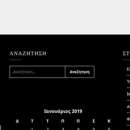
ΑΝΑΖΉΤΗΣΗ
Σ
ΑΝΑΖΉΤΗΣΗ
Ε
ΓΙΑ:
Τ
Μ
Α
Ιανουάριος 2019
Φ
Δ
Τ
Τ
Π
Π
Σ
Κ
1
2
3
4
5
6