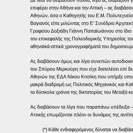
Δε λέω να διαβάσουν πολλά, λίγα ας διαβάζουν 
επιφέρει στην Αθήνα και την Αττική – ας διαβάσ
Αθηνών, όσα ο Καθηγητής του Ε.Μ. Πολυτεχνείο
Βαγιανός είπε μιλώντας στο Ε’ Συνέδριο Αρχιτε
Γραφείου Δοξιάδη Γιάννη Παπαϊωάννου στο ίδιο 
του επικεφαλής της Πολεοδομικής Υπηρεσίας του
αθηναϊκά-αττικά χρονογραφήματά του δημοσιευμ
Ας διαβάσουν όμως και λίγα συνεπών αυτοδιοικ
του Σπύρου Μερκούρη που είχε διατελέσει επί δ
Αθηνών της ΕΔΑ Νίκου Κιτσίκη που υπήρξε υποψ
μακρά διαδρομή ως Πολιτικός Μηχανικός και Καθ
τα δύσκολα χρόνια της δικτατορίας του Μεταξά 
Ας διαβάσουν τα λίγα που παραπάνω υπέδειξα – 
Αττικής επωμίζονται πλέον οι δυνάμεις της αντί
(*) Κάθε ενδιαφερόμενος δύναται να διαβάσε