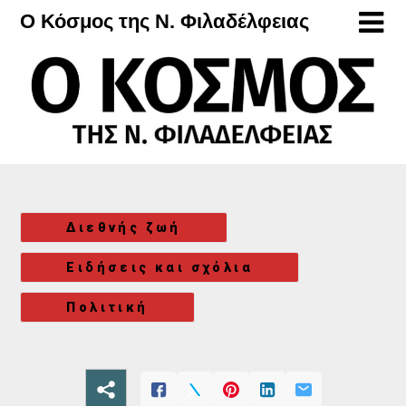
Μετάβαση
Ο Κόσμος της Ν. Φιλαδέλφειας
στο
περιεχόμενο
Διεθνής ζωή
Ειδήσεις και σχόλια
Πολιτική