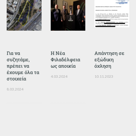
Για να
Η Νέα
Απάντηση σε
συζητάμε,
Φιλαδέλφεια
εξώδικη
πρέπει να
ως αποικία
όχληση
έχουμε όλα τα
4.03.2024
10.11.2023
στοιχεία
8.03.2024