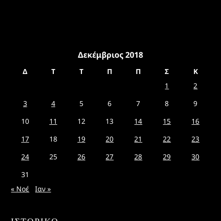
Δεκέμβριος 2018
Δ
Τ
Τ
Π
Π
Σ
Κ
1
2
3
4
5
6
7
8
9
10
11
12
13
14
15
16
17
18
19
20
21
22
23
24
25
26
27
28
29
30
31
« Νοέ
Ιαν »
ΙΣΤΟΡΙΚΌ