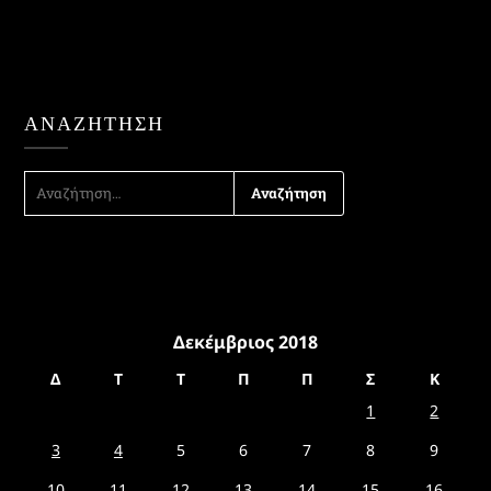
ΑΝΑΖΉΤΗΣΗ
ΑΝΑΖΉΤΗΣΗ
ΓΙΑ:
Δεκέμβριος 2018
Δ
Τ
Τ
Π
Π
Σ
Κ
1
2
3
4
5
6
7
8
9
10
11
12
13
14
15
16