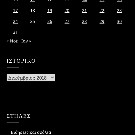
17
18
19
20
21
22
23
24
25
26
27
28
29
30
31
« Νοέ
Ιαν »
ΙΣΤΟΡΙΚΌ
Ιστορικό
ΣΤΗΛΕΣ
Ειδήσεις και σχόλια