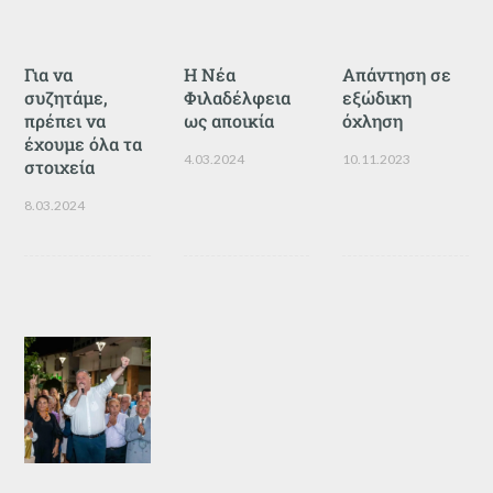
Για να
Η Νέα
Απάντηση σε
συζητάμε,
Φιλαδέλφεια
εξώδικη
πρέπει να
ως αποικία
όχληση
έχουμε όλα τα
4.03.2024
10.11.2023
στοιχεία
8.03.2024