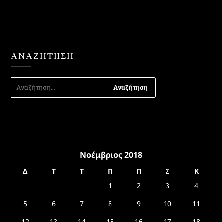
ΑΝΑΖΉΤΗΣΗ
ΑΝΑΖΉΤΗΣΗ
ΓΙΑ:
Νοέμβριος 2018
Δ
Τ
Τ
Π
Π
Σ
Κ
1
2
3
4
5
6
7
8
9
10
11
12
13
14
15
16
17
18