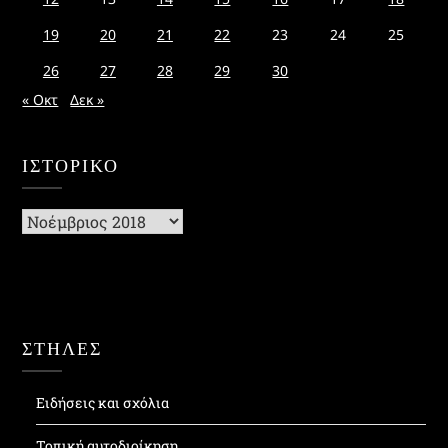
19
20
21
22
23
24
25
26
27
28
29
30
« Οκτ
Δεκ »
ΙΣΤΟΡΙΚΌ
Ιστορικό
ΣΤΗΛΕΣ
Ειδήσεις και σχόλια
Τοπική αυτοδιοίκηση