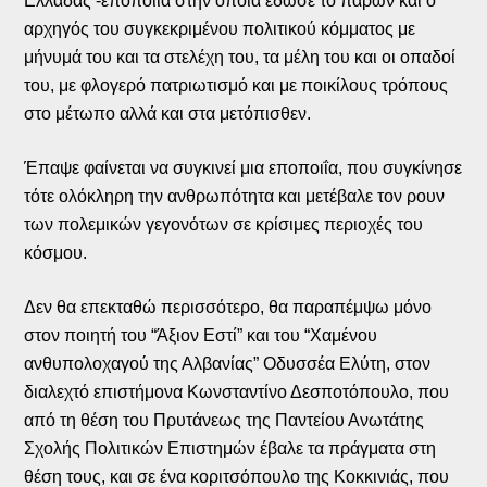
Ελλάδας -εποποιΐα στην οποία έδωσε το παρών και ο
αρχηγός του συγκεκριμένου πολιτικού κόμματος με
μήνυμά του και τα στελέχη του, τα μέλη του και οι οπαδοί
του, με φλογερό πατριωτισμό και με ποικίλους τρόπους
στο μέτωπο αλλά και στα μετόπισθεν.
Έπαψε φαίνεται να συγκινεί μια εποποιΐα, που συγκίνησε
τότε ολόκληρη την ανθρωπότητα και μετέβαλε τον ρουν
των πολεμικών γεγονότων σε κρίσιμες περιοχές του
κόσμου.
Δεν θα επεκταθώ περισσότερο, θα παραπέμψω μόνο
στον ποιητή του “Άξιον Εστί” και του “Χαμένου
ανθυπολοχαγού της Αλβανίας” Οδυσσέα Ελύτη, στον
διαλεχτό επιστήμονα Κωνσταντίνο Δεσποτόπουλο, που
από τη θέση του Πρυτάνεως της Παντείου Ανωτάτης
Σχολής Πολιτικών Επιστημών έβαλε τα πράγματα στη
θέση τους, και σε ένα κοριτσόπουλο της Κοκκινιάς, που