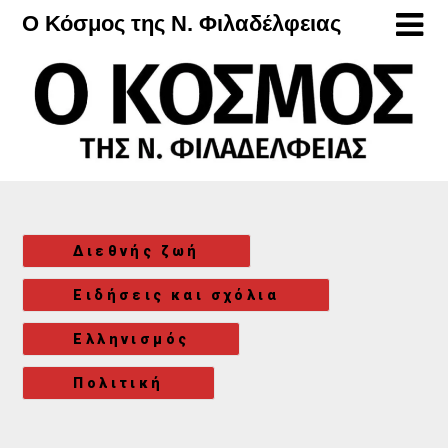
Μετάβαση
Ο Κόσμος της Ν. Φιλαδέλφειας
στο
περιεχόμενο
Διεθνής ζωή
Ειδήσεις και σχόλια
Ελληνισμός
Πολιτική