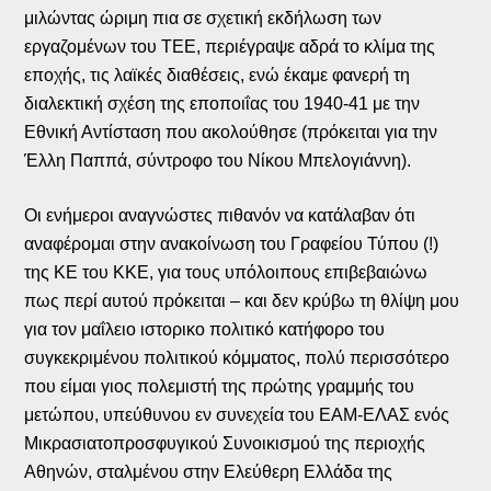
μιλώντας ώριμη πια σε σχετική εκδήλωση των
εργαζομένων του ΤΕΕ, περιέγραψε αδρά το κλίμα της
εποχής, τις λαϊκές διαθέσεις, ενώ έκαμε φανερή τη
διαλεκτική σχέση της εποποιΐας του 1940-41 με την
Εθνική Αντίσταση που ακολούθησε (πρόκειται για την
Έλλη Παππά, σύντροφο του Νίκου Μπελογιάννη).
Οι ενήμεροι αναγνώστες πιθανόν να κατάλαβαν ότι
αναφέρομαι στην ανακοίνωση του Γραφείου Τύπου (!)
της ΚΕ του ΚΚΕ, για τους υπόλοιπους επιβεβαιώνω
πως περί αυτού πρόκειται – και δεν κρύβω τη θλίψη μου
για τον μαΐλειο ιστορικο πολιτικό κατήφορο του
συγκεκριμένου πολιτικού κόμματος, πολύ περισσότερο
που είμαι γιος πολεμιστή της πρώτης γραμμής του
μετώπου, υπεύθυνου εν συνεχεία του ΕΑΜ-ΕΛΑΣ ενός
Μικρασιατοπροσφυγικού Συνοικισμού της περιοχής
Αθηνών, σταλμένου στην Ελεύθερη Ελλάδα της