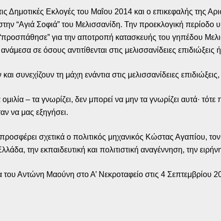
τις Δημοτικές Εκλογές του Μαΐου 2014 και ο επικεφαλής της Αρ
στην “Αγιά Σοφιά” του Μελισσανίδη. Την προεκλογική περίοδο υ
“προσπάθησε” για την αποτροπή κατασκευής του γηπέδου Μελισ
νάμεσα σε όσους αντιτίθενται στις μελισσανίδειες επιδιώξεις ή 
και συνεχίζουν τη μάχη ενάντια στις μελισσανίδειες επιδιώξεις, 
μιλία – τα γνωρίζει, δεν μπορεί να μην τα γνωρίζει αυτά· τότε 
αν να μας εξηγήσει.
προσφέρει σχετικά ο πολιτικός μηχανικός Κώστας Αγαπίου, το
λλάδα, την εκπαιδευτική και πολιτιστική αναγέννηση, την ειρήν
 του Αντώνη Μαούνη στο Α’ Νεκροταφείο στις 4 Σεπτεμβρίου 2