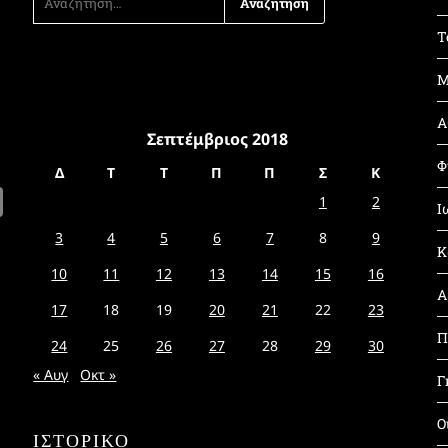
ΓΙΑ:
Τ
Μ
Α
Σεπτέμβριος 2018
Φ
Δ
Τ
Τ
Π
Π
Σ
Κ
1
2
Ι
3
4
5
6
7
8
9
Κ
10
11
12
13
14
15
16
Α
17
18
19
20
21
22
23
Π
24
25
26
27
28
29
30
« Αυγ
Οκτ »
Γ
Ο
ΙΣΤΟΡΙΚΌ