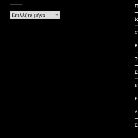
Π
Ιστορικό
Ι
Σ
Β
Τ
Ε
Ε
Ε
Δ
Έ