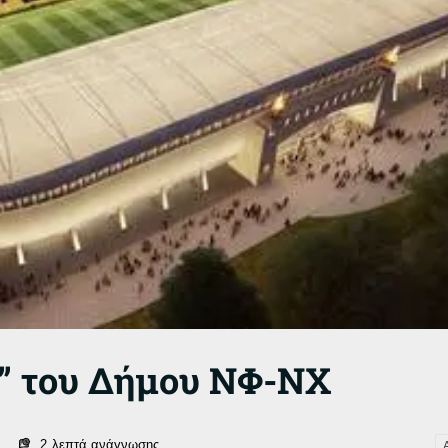
η” του Δήμου ΝΦ-ΝΧ
2
λεπτά ανάγνωσης