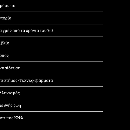
ρόσωπα
στορία
τιγμές από τα χρόνια του ’60
ιβλίο
ύπος
κπαίδευση
πιστήμες-Τέχνες-Γράμματα
λληνισμός
ιεθνής ζωή
ντυπος ΚΝΦ