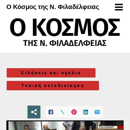
Μετάβαση
Ο Κόσμος της Ν. Φιλαδέλφειας
στο
περιεχόμενο
Ειδήσεις και σχόλια
Τοπική αυτοδιοίκηση