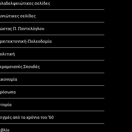
ιλαδελφειώτικες σελίδες
ωνιώτικες σελίδες
ώστας Π. Παντελόγλου
ρχιτεκτονική-Πολεοδομία
ολιτική
κραμσιανές Σπουδές
ικονομία
ρόσωπα
στορία
τιγμές από τα χρόνια του ’60
ιβλίο