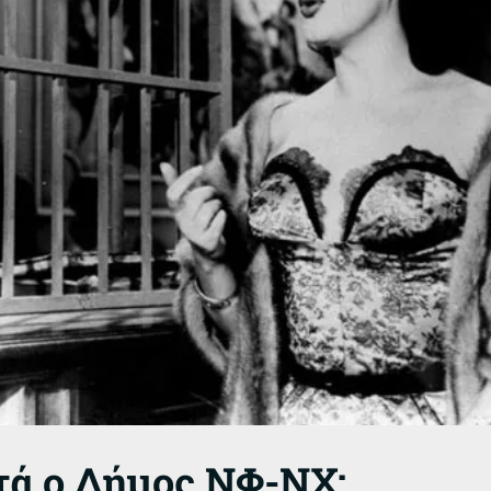
τά ο Δήμος ΝΦ-ΝΧ;