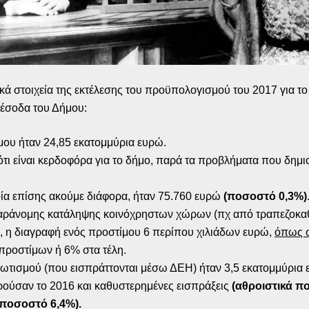
ικά στοιχεία της εκτέλεσης του προϋπολογισμού του 2017 για 
α έσοδα του Δήμου:
μου ήταν 24,85 εκατομμύρια ευρώ.
τι είναι κερδοφόρα για το δήμο, παρά τα προβλήματα που δημ
ποία επίσης ακούμε διάφορα, ήταν 75.760 ευρώ
(ποσοστό 0,3%)
αράνομης κατάληψης κοινόχρηστων χώρων (πχ από τραπεζοκαθ
α, η διαγραφή ενός προστίμου 6 περίπου χιλιάδων ευρώ,
όπως σ
προστίμων ή 6% στα τέλη.
 φωτισμού (που εισπράττονται μέσω ΔΕΗ) ήταν 3,5 εκατομμύρια
ούσαν το 2016 και καθυστερημένες εισπράξεις
(αθροιστικά π
(ποσοστό 6,4%).