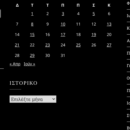
Φ
Δ
Τ
Τ
Π
Π
Σ
Κ
1
2
3
4
5
6
Ι
7
8
9
10
11
12
13
Κ
14
15
16
17
18
19
20
Α
21
22
23
24
25
26
27
Π
28
29
30
31
« Απρ
Ιούν »
Γ
Ο
ΙΣΤΟΡΙΚΌ
Π
Ιστορικό
Ι
Σ
Β