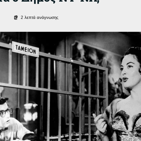
2
λεπτά ανάγνωσης