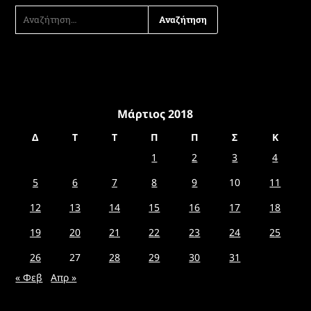
ΑΝΑΖΉΤΗΣΗ
ΓΙΑ:
Μάρτιος 2018
Δ
Τ
Τ
Π
Π
Σ
Κ
1
2
3
4
5
6
7
8
9
10
11
12
13
14
15
16
17
18
19
20
21
22
23
24
25
26
27
28
29
30
31
« Φεβ
Απρ »