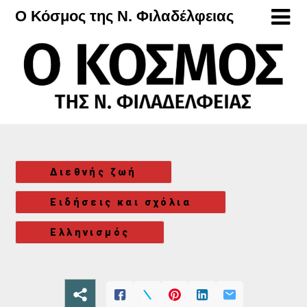
Μετάβαση
Ο Κόσμος της Ν. Φιλαδέλφειας
στο
περιεχόμενο
Διεθνής ζωή
Ειδήσεις και σχόλια
Ελληνισμός