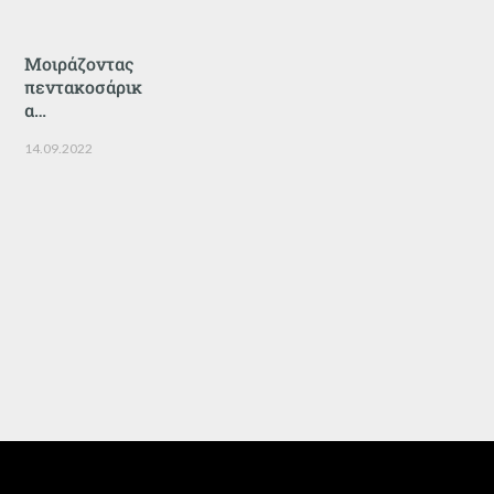
Μοιράζοντας
πεντακοσάρικ
α…
14.09.2022