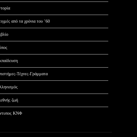
στορία
τιγμές από τα χρόνια του ’60
ιβλίο
ύπος
κπαίδευση
πιστήμες-Τέχνες-Γράμματα
λληνισμός
ιεθνής ζωή
ντυπος ΚΝΦ