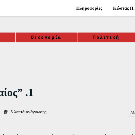
Πληροφορίες
Κώστας Π.
α
Οικονομία
Πολιτική
αίος” .1
3
λεπτά ανάγνωσης
ΑΝ