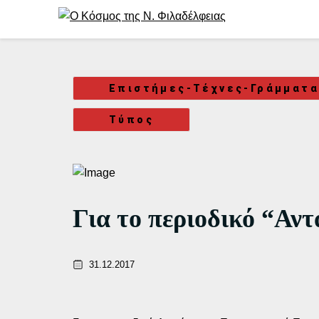
Μετάβαση
στο
περιεχόμενο
Επιστήμες-Τέχνες-Γράμματ
Τύπος
Για το περιοδικό “Αντ
31.12.2017