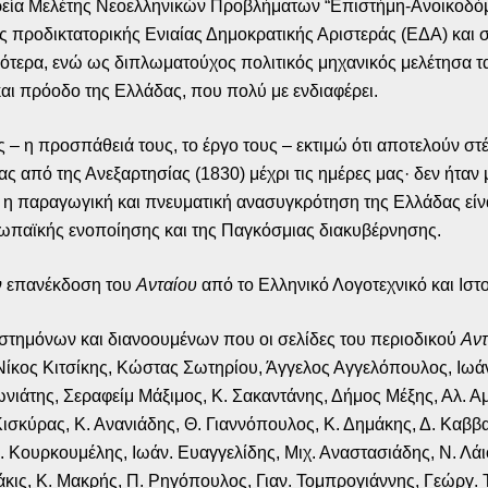
ιρεία Μελέτης Νεοελληνικών Προβλήματων “Επιστήμη-Ανοικοδόμ
ης προδικτατορικής Ενιαίας Δημοκρατικής Αριστεράς (ΕΔΑ) και
τερα, ενώ ως διπλωματούχος πολιτικός μηχανικός μελέτησα τα 
 και πρόοδο της Ελλάδας, που πολύ με ενδιαφέρει.
ς – η προσπάθειά τους, το έργο τους – εκτιμώ ότι αποτελούν σ
ας από της Ανεξαρτησίας (1830) μέχρι τις ημέρες μας· δεν ήταν 
 η παραγωγική και πνευματική ανασυγκρότηση της Ελλάδας είναι
ωπαϊκής ενοποίησης και της Παγκόσμιας διακυβέρνησης.
ην επανέκδοση του
Ανταίου
από το Ελληνικό Λογοτεχνικό και Ιστο
στημόνων και διανοουμένων που οι σελίδες του περιοδικού
Αντ
κος Κιτσίκης, Κώστας Σωτηρίου, Άγγελος Αγγελόπουλος, Ιω
ιάτης, Σεραφείμ Μάξιμος, Κ. Σακαντάνης, Δήμος Μέξης, Αλ. 
 Κισκύρας, Κ. Ανανιάδης, Θ. Γιαννόπουλος, Κ. Δημάκης, Δ. Κα
ουρκουμέλης, Ιωάν. Ευαγγελίδης, Μιχ. Αναστασιάδης, Ν. Λάιο
κις, Κ. Μακρής, Π. Ρηγόπουλος, Γιαν. Τομπρογιάννης, Γεώργ. Τ