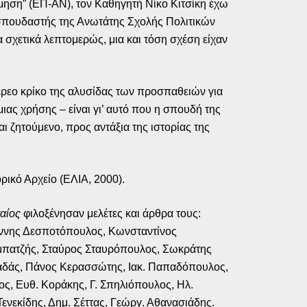
ηση” (ΕΠ-ΑΝ), τον Καθηγητή Νίκο Κιτσίκη έχω
 σπουδαστής της Ανωτάτης Σχολής Πολιτικών
σχετικά λεπτομερώς, μια και τόση σχέση είχαν
τέρεο κρίκο της αλυσίδας των προσπαθειών για
μιας χρήσης – είναι γι’ αυτό που η σπουδή της
 ζητούμενο, προς αντάξια της ιστορίας της
ρικό Αρχείο (ΕΛΙΑ, 2000).
αίος
φιλοξένησαν μελέτες και άρθρα τους:
άννης Δεσποτόπουλος, Κωνσταντίνος
Αμπατζής, Σταύρος Σταυρόπουλος, Σωκράτης
ββαδάς, Πάνος Κερασσώτης, Ιακ. Παπαδόπουλος,
ς, Ευθ. Κοράκης, Γ. Σπηλιόπουλος, Ηλ.
ενεκίδης, Δημ. Σέττας, Γεώργ. Αθανασιάδης.