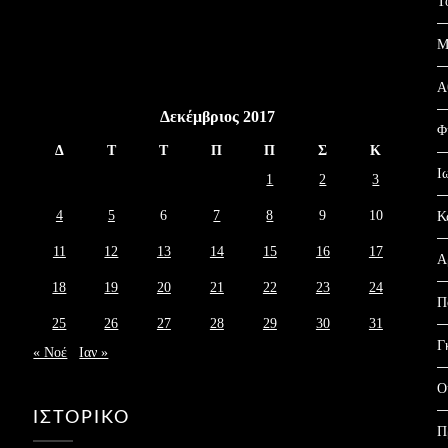
Τ
Μ
Α
Δεκέμβριος 2017
Φ
Δ
Τ
Τ
Π
Π
Σ
Κ
Ι
1
2
3
4
5
6
7
8
9
10
Κ
11
12
13
14
15
16
17
Α
18
19
20
21
22
23
24
Π
25
26
27
28
29
30
31
Γ
« Νοέ
Ιαν »
Ο
ΙΣΤΟΡΙΚΌ
Π