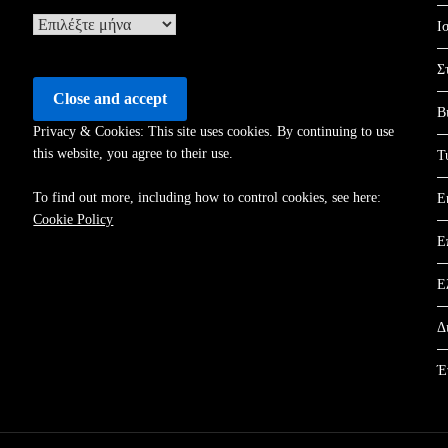
Ιστορικό
Ι
Σ
Β
Privacy & Cookies: This site uses cookies. By continuing to use
this website, you agree to their use.
Τ
To find out more, including how to control cookies, see here:
Ε
Cookie Policy
Ε
Ε
Δ
Έ