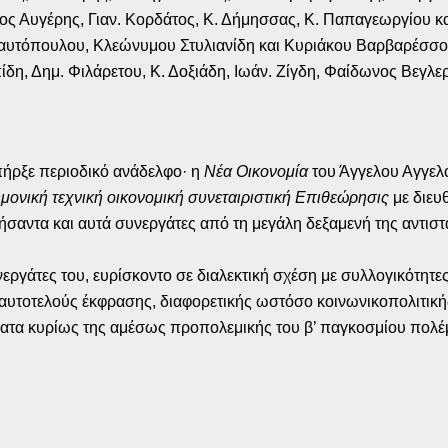
ος Αυγέρης, Γιαν. Κορδάτος, Κ. Δήμησσας, Κ. Παπαγεωργίου και
 Ραυτόπουλου, Κλεώνυμου Στυλιανίδη και Κυριάκου Βαρβαρέσσ
δη, Δημ. Φιλάρετου, Κ. Δοξιάδη, Ιωάν. Ζίγδη, Φαίδωνος Βεγλερ
πήρξε περιοδικό ανάδελφο· η
Νέα Οικονομία
του Άγγελου Αγγελ
μονική τεχνική οικονομική συνεταιριστική Επιθεώρησις
με διευθ
ήσαντα και αυτά συνεργάτες από τη μεγάλη δεξαμενή της αντιστα
νεργάτες του, ευρίσκοντο σε διαλεκτική σχέση με συλλογικότητ
αυτοτελούς έκφρασης, διαφορετικής ωστόσο κοινωνικοπολιτικής
ματα κυρίως της αμέσως προπολεμικής του β’ παγκοσμίου πολέμ