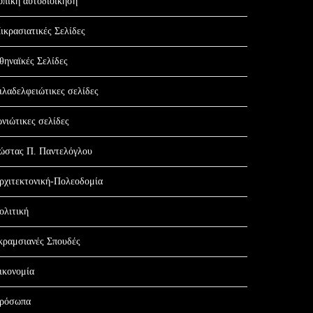
οπική αυτοδιοίκηση
ικρασιατικές Σελίδες
θηναϊκές Σελίδες
ιλαδελφειώτικες σελίδες
ωνιώτικες σελίδες
ώστας Π. Παντελόγλου
ρχιτεκτονική-Πολεοδομία
ολιτική
κραμσιανές Σπουδές
ικονομία
ρόσωπα