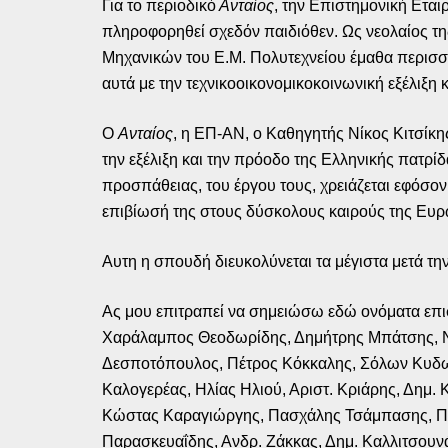
Για το περιοδικό
Ανταίος
, την Επιστημονική Ετα
πληροφορηθεί σχεδόν παιδιόθεν. Ως νεολαίος τ
Μηχανικών του Ε.Μ. Πολυτεχνείου έμαθα περισσό
αυτά με την τεχνικοοικονομικοκοινωνική εξέλιξη
Ο
Ανταίος
, η ΕΠ-ΑΝ, ο Καθηγητής Νίκος Κιτσίκη
την εξέλιξη και την πρόοδο της Ελληνικής πατρίδ
προσπάθειας, του έργου τους, χρειάζεται εφόσον
επιβίωσή της στους δύσκολους καιρούς της Ευρ
Αυτη η σπουδή διευκολύνεται τα μέγιστα μετά τ
Ας μου επιτραπεί να σημειώσω εδώ ονόματα επι
Χαράλαμπος Θεοδωρίδης, Δημήτρης Μπάτσης, Νί
Δεσποτόπουλος, Πέτρος Κόκκαλης, Σόλων Κυδων
Καλογερέας, Ηλίας Ηλιού, Αριστ. Κριάρης, Δημ.
Κώστας Καραγιώργης, Πασχάλης Τσάμπασης, Π. Κ
Παρασκευαΐδης, Ανδρ. Ζάκκας, Δημ. Καλλιτσουνά