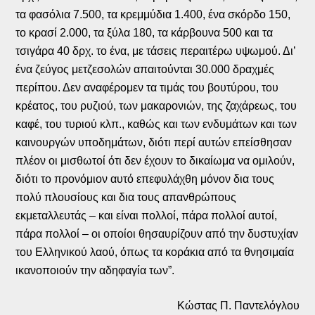
τα φασόλια 7.500, τα κρεμμύδια 1.400, ένα σκόρδο 150,
το κρασί 2.000, τα ξύλα 180, τα κάρβουνα 500 και τα
τσιγάρα 40 δρχ. το ένα, με τάσεις περαιτέρω υψωμού. Δι’
ένα ζεύγος μετζεσολών απαιτούνται 30.000 δραχμές
περίπου. Δεν αναφέρομεν τα τιμάς του βουτύρου, του
κρέατος, του ρυζιού, των μακαρονιών, της ζαχάρεως, του
καφέ, του τυριού κλπ., καθώς και των ενδυμάτων και των
καινουργών υποδημάτων, διότι περί αυτών επείσθησαν
πλέον οι μισθωτοί ότι δεν έχουν το δικαίωμα να ομιλούν,
διότι το προνόμιον αυτό επεφυλάχθη μόνον δια τους
πολύ πλουσίους και δια τους απανθρώπους
εκμεταλλευτάς – και είναι πολλοί, πάρα πολλοί αυτοί,
πάρα πολλοί – οι οποίοι θησαυρίζουν από την δυστυχίαν
του Ελληνικού λαού, όπως τα κοράκια από τα θνησιμαία
ικανοποιούν την αδηφαγία των”.
Κώστας Π. Παντελόγλου