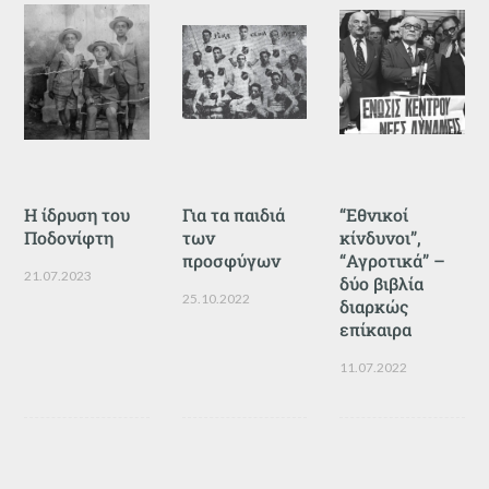
Η ίδρυση του
Για τα παιδιά
“Εθνικοί
Ποδονίφτη
των
κίνδυνοι”,
προσφύγων
“Αγροτικά” –
21.07.2023
δύο βιβλία
25.10.2022
διαρκώς
επίκαιρα
11.07.2022