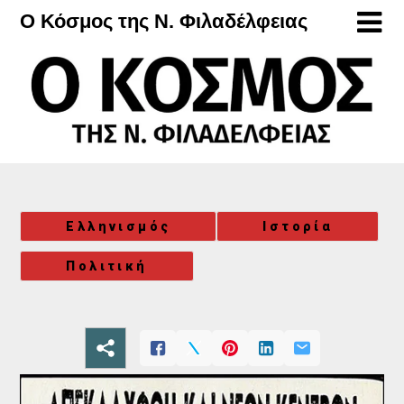
Μετάβαση
Ο Κόσμος της Ν. Φιλαδέλφειας
στο
περιεχόμενο
Ελληνισμός
Ιστορία
Πολιτική