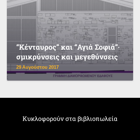
“Κένταυρος” και “Αγιά Σοφιά”·
σμικρύνσεις και μεγεθύνσεις
29 Αυγούστου 2017
Κυκλοφορούν στα βιβλιοπωλεία