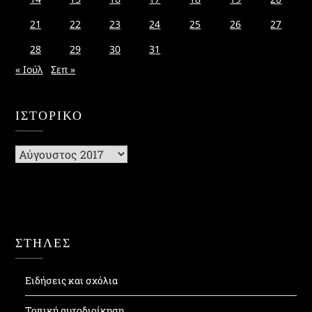
21
22
23
24
25
26
27
28
29
30
31
« Ιούλ
Σεπ »
ΙΣΤΟΡΙΚΌ
Ιστορικό
ΣΤΗΛΕΣ
Ειδήσεις και σχόλια
Τοπική αυτοδιοίκηση