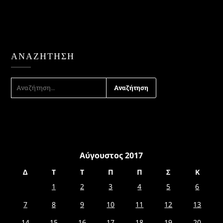
ΑΝΑΖΉΤΗΣΗ
ΑΝΑΖΉΤΗΣΗ
ΓΙΑ:
Αύγουστος 2017
Δ
Τ
Τ
Π
Π
Σ
Κ
1
2
3
4
5
6
7
8
9
10
11
12
13
14
15
16
17
18
19
20