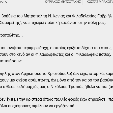
ωσης
ΚΥΡΙΑΚΟΣ ΜΗΤΣΟΤΑΚΗΣ
ΚΩΣΤΑΣ ΜΠΑΚΟΓ
η βοήθεια του Μητροπολίτη Ν. Ιωνίας και Φιλαδελφείας Γαβριήλ 
αμαρείτης”, να επιχειρεί πολιτική εμφάνιση στην πόλη μας.
Μητροπολίτης…
του ανιψιού περιφερειάρχη, ο οποίος έριξε τα δίχτυα του στους
σουν στο κενό αν οι Φιλαδελφειώτες και οι Φιλαδελφειώτισσες,
ητοποιήσουν:
φιλής στον Αρχιεπίσκοπο Χριστόδουλο) δεν είχε, ιστορικά, καμ
έχουν μια σχέση ασύμπτωτη, όχι μόνο από τον καιρό του βασιλ
ου ο Θεός, ο Δήμαρχός μας ο Νικόλαος Τρυπιάς ήθελα να πω (άντ
εν έχει με την αριστερά όπως πολλές φορές έχω σημειώσει, πρέ
όλοι οι εχέφρονες οφείλουν να εργάζονται!