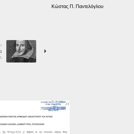
Κώστας Π. Παντελόγλου
ο
ρ
6