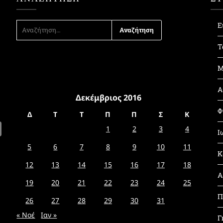
ΑΝΑΖΉΤΗΣΗ
Ε
ΓΙΑ:
Τ
Μ
Α
Δεκέμβριος 2016
Φ
Δ
Τ
Τ
Π
Π
Σ
Κ
1
2
3
4
Ι
5
6
7
8
9
10
11
Κ
12
13
14
15
16
17
18
Α
19
20
21
22
23
24
25
Π
26
27
28
29
30
31
« Νοέ
Ιαν »
Γ