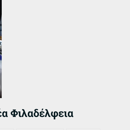
έα Φιλαδέλφεια