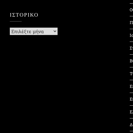
Ο
ΙΣΤΟΡΙΚΌ
Π
Ιστορικό
Ι
Σ
Β
Τ
Ε
Ε
Ε
Δ