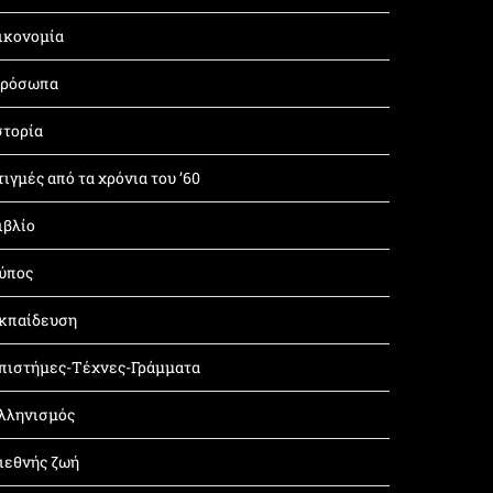
ικονομία
ρόσωπα
στορία
τιγμές από τα χρόνια του ’60
ιβλίο
ύπος
κπαίδευση
πιστήμες-Τέχνες-Γράμματα
λληνισμός
ιεθνής ζωή