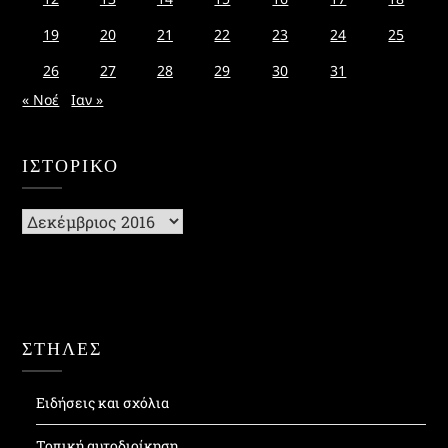
19
20
21
22
23
24
25
26
27
28
29
30
31
« Νοέ
Ιαν »
ΙΣΤΟΡΙΚΌ
Ιστορικό
ΣΤΗΛΕΣ
Ειδήσεις και σχόλια
Τοπική αυτοδιοίκηση