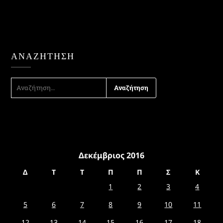
ΑΝΑΖΉΤΗΣΗ
ΑΝΑΖΉΤΗΣΗ
ΓΙΑ:
Δεκέμβριος 2016
Δ
Τ
Τ
Π
Π
Σ
Κ
1
2
3
4
5
6
7
8
9
10
11
12
13
14
15
16
17
18