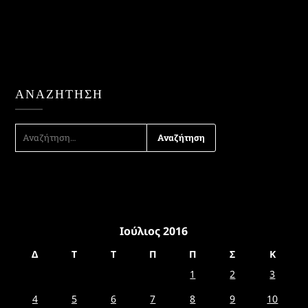
ΑΝΑΖΉΤΗΣΗ
ΑΝΑΖΉΤΗΣΗ
ΓΙΑ:
Ιούλιος 2016
Δ
Τ
Τ
Π
Π
Σ
Κ
1
2
3
4
5
6
7
8
9
10