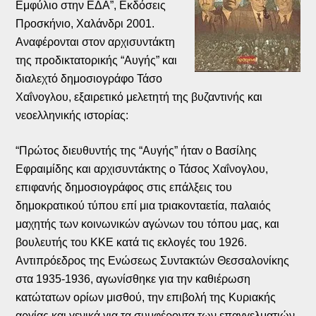
Εμφύλιο στην ΕΔΑ”, Εκδόσεις
Προσκήνιο, Χαλάνδρι 2001.
Αναφέρονται στον αρχισυντάκτη
της προδικτατορικής “Αυγής” και
διαλεχτό δημοσιογράφο Τάσο
Χαΐνογλου, εξαιρετικό μελετητή της βυζαντινής και
νεοελληνικής ιστορίας:
“Πρώτος διευθυντής της “Αυγής” ήταν ο Βασίλης
Εφραιμίδης και αρχισυντάκτης ο Τάσος Χαΐνογλου,
επιφανής δημοσιογράφος στις επάλξεις του
δημοκρατικού τύπου επί μια τριακονταετία, παλαιός
μαχητής των κοινωνικών αγώνων του τόπου μας, και
βουλευτής του ΚΚΕ κατά τις εκλογές του 1926.
Αντιπρόεδρος της Ενώσεως Συντακτών Θεσσαλονίκης
στα 1935-1936, αγωνίσθηκε για την καθιέρωση
κατώτατων ορίων μισθού, την επιβολή της Κυριακής
αργίας και γενικά για τα συμφέροντα των επαγγελματιών