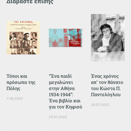
Διαβάστε επίσης
Τόποι και
“Ένα παιδί
Ένας χρόνος
πρόσωπα της
μεγαλώνει
απ’ τον θάνατο
Πόλης
στην Αθήνα
του Κώστα Π.
1934-1944”:
Παντελόγλου
7.08.2023
Ένα βιβλίο και
18.07.2023
για τον Κηφισό
29.07.2023