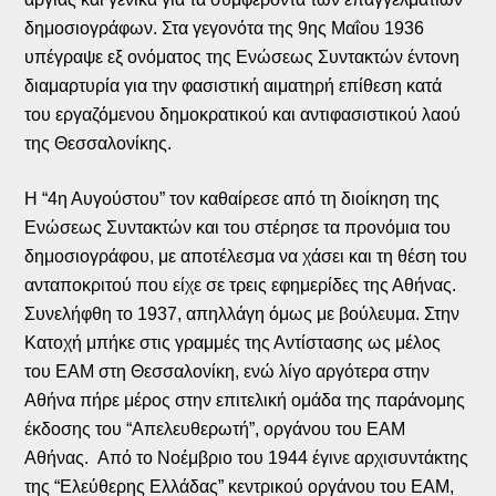
δημοσιογράφων. Στα γεγονότα της 9ης Μαΐου 1936
υπέγραψε εξ ονόματος της Ενώσεως Συντακτών έντονη
διαμαρτυρία για την φασιστική αιματηρή επίθεση κατά
του εργαζόμενου δημοκρατικού και αντιφασιστικού λαού
της Θεσσαλονίκης.
Η “4η Αυγούστου” τον καθαίρεσε από τη διοίκηση της
Ενώσεως Συντακτών και του στέρησε τα προνόμια του
δημοσιογράφου, με αποτέλεσμα να χάσει και τη θέση του
ανταποκριτού που είχε σε τρεις εφημερίδες της Αθήνας.
Συνελήφθη το 1937, απηλλάγη όμως με βούλευμα. Στην
Κατοχή μπήκε στις γραμμές της Αντίστασης ως μέλος
του ΕΑΜ στη Θεσσαλονίκη, ενώ λίγο αργότερα στην
Αθήνα πήρε μέρος στην επιτελική ομάδα της παράνομης
έκδοσης του “Απελευθερωτή”, οργάνου του ΕΑΜ
Αθήνας. Από το Νοέμβριο του 1944 έγινε αρχισυντάκτης
της “Ελεύθερης Ελλάδας” κεντρικού οργάνου του ΕΑΜ,