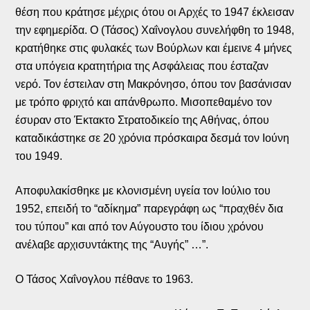
θέση που κράτησε μέχρις ότου οι Αρχές το 1947 έκλεισαν
την εφημερίδα. Ο (Τάσος) Χαΐνογλου συνελήφθη το 1948,
κρατήθηκε στις φυλακές των Βούρλων και έμεινε 4 μήνες
στα υπόγεια κρατητήρια της Ασφάλειας που έσταζαν
νερό. Τον έστειλαν στη Μακρόνησο, όπου τον βασάνισαν
με τρόπο φριχτό και απάνθρωπο. Μισοπεθαμένο τον
έσυραν στο Έκτακτο Στρατοδικείο της Αθήνας, όπου
καταδικάστηκε σε 20 χρόνια πρόσκαιρα δεσμά τον Ιούνη
του 1949.
Αποφυλακίσθηκε με κλονισμένη υγεία τον Ιούλιο του
1952, επειδή το “αδίκημα” παρεγράφη ως “πραχθέν δια
του τύπου” και από τον Αύγουστο του ίδιου χρόνου
ανέλαβε αρχισυντάκτης της “Αυγής” …”.
Ο Τάσος Χαΐνογλου πέθανε το 1963.