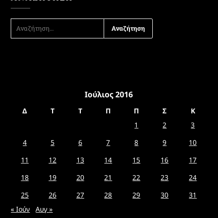
ΑΝΑΖΉΤΗΣΗ
ΓΙΑ:
Ιούλιος 2016
Δ
Τ
Τ
Π
Π
Σ
Κ
1
2
3
4
5
6
7
8
9
10
11
12
13
14
15
16
17
18
19
20
21
22
23
24
25
26
27
28
29
30
31
« Ιούν
Αυγ »