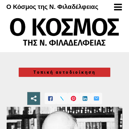
Μετάβαση
Ο Κόσμος της Ν. Φιλαδέλφειας
στο
περιεχόμενο
Τοπική αυτοδιοίκηση