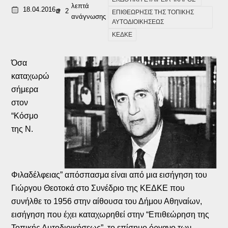
λεπτά
18.04.2016
2
ΕΠΙΘΕΩΡΗΣΙΣ ΤΗΣ ΤΟΠΙΚΗΣ
ανάγνωσης
ΑΥΤΟΔΙΟΙΚΗΣΕΩΣ
ΚΕΔΚΕ
Όσα
καταχωρώ
σήμερα
στον
“Κόσμο
της Ν.
Φιλαδέλφειας” απόσπασμα είναι από μια εισήγηση του
Γιώργου Θεοτοκά στο Συνέδριο της ΚΕΔΚΕ που
συνήλθε το 1956 στην αίθουσα του Δήμου Αθηναίων,
εισήγηση που έχει καταχωρηθεί στην “Επιθεώρηση της
Τοπικής Αυτοδιοικήσεως”, το επίσημο όργανο των