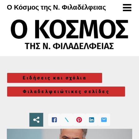
Μετάβαση
Ο Κόσμος της Ν. Φιλαδέλφειας
στο
περιεχόμενο
Ειδήσεις και σχόλια
Φιλαδελφειώτικες σελίδες