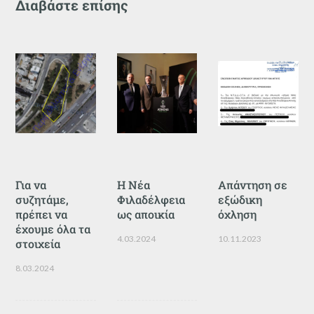
Διαβάστε επίσης
Για να
Η Νέα
Απάντηση σε
συζητάμε,
Φιλαδέλφεια
εξώδικη
πρέπει να
ως αποικία
όχληση
έχουμε όλα τα
4.03.2024
10.11.2023
στοιχεία
8.03.2024